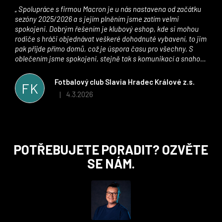
Spolupráce s firmou Macron je u nás nastavena od začátku
sezóny 2025/2026 a s jejím plněním jsme zatím velmi
spokojeni. Dobrým řešením je klubový eshop, kde si mohou
rodiče s hráči objednávat veškeré dohodnuté vybavení, to jim
pak přijde přímo domů, což je úspora času pro všechny. S
oblečením jsme spokojeni, stejně tak s komunikací a snahou
řešit všechny záležitosti velmi rychle a ke spokojenosti obou
stran. Věříme, že v tomto duchu bude spolupráce pokračovat
Fotbalový club Slavia Hradec Králové z.s.
FK
i nadále, nyní už začínáme řešit i první sady dresů ;)
4.3.2026
|
Hodnocení obchodu je 5 z 5 hvězdiček.
Z
POTŘEBUJETE PORADIT? OZVĚTE
á
SE NÁM.
p
a
t
í