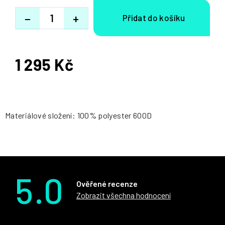
−
+
1 295 Kč
Měrná
cena:
Materiálové složení: 100% polyester 600D
5.0
Ověřené recenze
Zobrazit všechna hodnocení