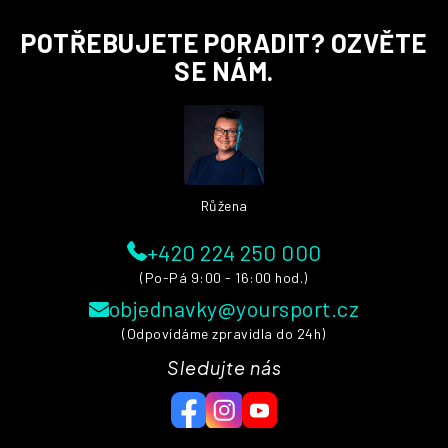
Z
POTŘEBUJETE PORADIT? OZVĚTE
á
p
SE NÁM.
a
t
í
Růžena
+420 224 250 000
(Po-Pá 9:00 - 16:00 hod.)
objednavky@yoursport.cz
(Odpovídáme zpravidla do 24h)
Sledujte nás