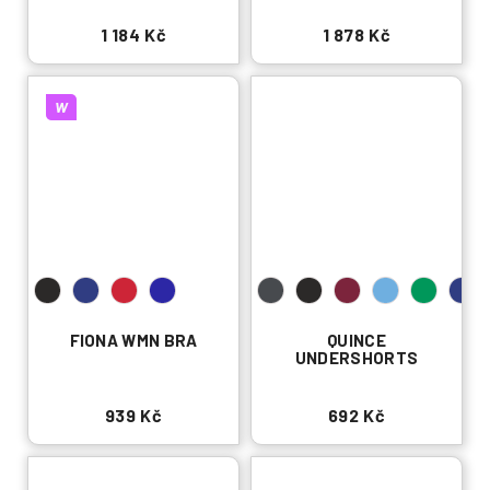
1 184 Kč
1 878 Kč
W
FIONA WMN BRA
QUINCE
UNDERSHORTS
939 Kč
692 Kč