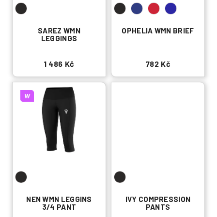
t
ů
SAREZ WMN
OPHELIA WMN BRIEF
LEGGINGS
1 486 Kč
782 Kč
W
NEN WMN LEGGINS
IVY COMPRESSION
3/4 PANT
PANTS