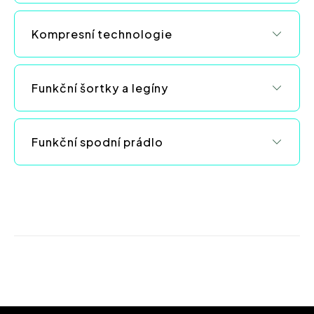
i
s
Kompresní technologie
u
Funkční šortky a legíny
Funkční spodní prádlo