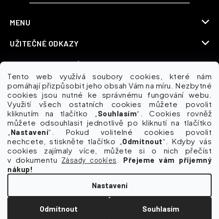
MENU
UŽITEČNÉ ODKAZY
INFORMACE PRO VÁS
Tento web využívá soubory cookies, které nám
KDE NÁS NAJDETE
pomáhají přizpůsobit jeho obsah Vám na míru. Nezbytné
cookies jsou nutné ke správnému fungování webu.
Využití všech ostatních cookies můžete povolit
kliknutím na tlačítko „
“. Cookies rovněž
Souhlasím
můžete odsouhlasit jednotlivě po kliknutí na tlačítko
Možnosti dopravy
„
“. Pokud volitelné cookies povolit
Nastavení
nechcete, stiskněte tlačítko „
“. Kdyby vás
Odmítnout
cookies zajímaly více, můžete si o nich přečíst
v dokumentu
.
Zásady cookies
Přejeme vám příjemný
nákup!
Nastavení
Odmítnout
Souhlasím