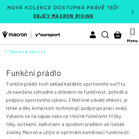
K
Přejít
VÝPRODEJ - SLEVY 70 %
o
NOVÁ KOLEKCE DOSTUPNÁ PRÁVĚ TEĎ!
na
š
Zpět
Zpět
OBJEV MACRON RISING
í
obsah
Týmové sporty
k
M
Hledat
Nákupn
Activewear
košík
Athleisure
Týmové sporty
HLEDAT
Padel
Funkční prádlo
Reference
Funkční prádlo tvoří základ každého sportovního outfitu.
Kontakt
Je navrženo výhradně s ohledem na funkčnost, pohodlí a
podporu sportovního výkonu. Efektivně odvádí vlhkost, je
Přihlásit se
lehké a díky kompresní technologii podporuje práci svalů.
Vybavte se na zápas nebo na trénink funkčními tričky,
+420 224 250 000
(Po-Pá 9:00 - 16:30 hod.)
tílky, šortkami, kalhotami a spodním prádlem od italské
značky Macron a užijte si optimální kombinaci funkčnosti
Měna
(CZK)