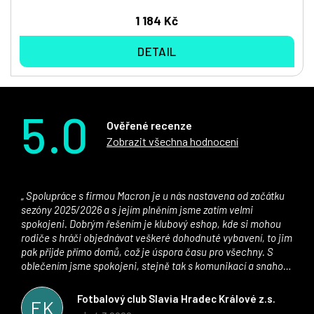
1 184 Kč
DETAIL
5.0
Ověřené recenze
Zobrazit všechna hodnocení
Spolupráce s firmou Macron je u nás nastavena od začátku
sezóny 2025/2026 a s jejím plněním jsme zatím velmi
spokojeni. Dobrým řešením je klubový eshop, kde si mohou
rodiče s hráči objednávat veškeré dohodnuté vybavení, to jim
pak přijde přímo domů, což je úspora času pro všechny. S
oblečením jsme spokojeni, stejně tak s komunikací a snahou
řešit všechny záležitosti velmi rychle a ke spokojenosti obou
stran. Věříme, že v tomto duchu bude spolupráce pokračovat
Fotbalový club Slavia Hradec Králové z.s.
FK
i nadále, nyní už začínáme řešit i první sady dresů ;)