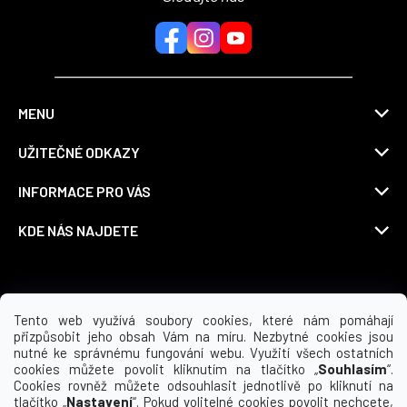
MENU
UŽITEČNÉ ODKAZY
INFORMACE PRO VÁS
KDE NÁS NAJDETE
Možnosti dopravy
Tento web využívá soubory cookies, které nám pomáhají
přizpůsobit jeho obsah Vám na míru. Nezbytné cookies jsou
nutné ke správnému fungování webu. Využití všech ostatních
cookies můžete povolit kliknutím na tlačítko „
Souhlasím
“.
Cookies rovněž můžete odsouhlasit jednotlivě po kliknutí na
tlačítko „
Nastavení
“. Pokud volitelné cookies povolit nechcete,