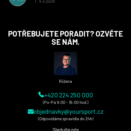
4.3.2026
|
Hodnocení obchodu je 5 z 5 hvězdiček.
Z
POTŘEBUJETE PORADIT? OZVĚTE
á
SE NÁM.
p
a
t
í
Růžena
+420 224 250 000
(Po-Pá 9:00 - 16:00 hod.)
objednavky@yoursport.cz
(Odpovídáme zpravidla do 24h)
Sledujte nás