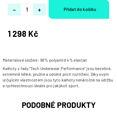
−
+
1 298 Kč
Měrná
cena:
Materiálové složení: 96% polyamid 4% elastan
Kalhoty z řady "Tech Underwear Performance" jsou bezešvé,
extrémně lehké, pružné a odolné proti roztržení. Díky svým
určujícím vlastnostem jsou tyto kalhoty nenáročné na údržbu
a rychleschnoucí ideální pro jakýkoli sport.