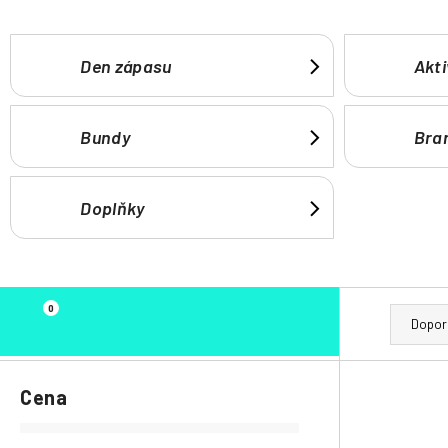
Den zápasu
Akti
Bundy
Bra
Doplňky
P
Ř
0
o
a
Dopor
s
z
t
e
Cena
r
n
a
í