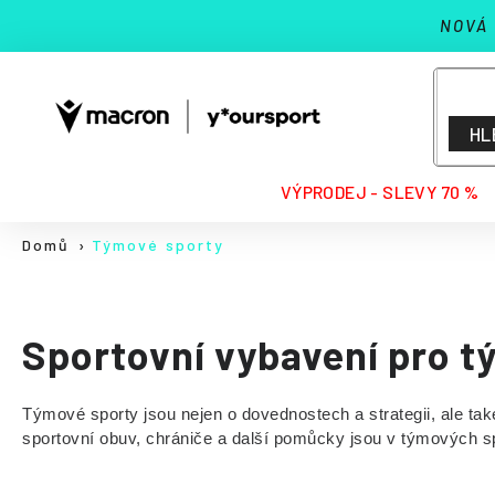
K
Přejít
NOVÁ
na
o
Zpět
Zpět
obsah
š
do
do
í
k
obchodu
obchodu
HL
HLEDAT
VÝPRODEJ - SLEVY 70 %
Domů
Týmové sporty
Sportovní vybavení pro t
Týmové sporty jsou nejen o dovednostech a strategii, ale tak
sportovní obuv, chrániče a další pomůcky jsou v týmových spo