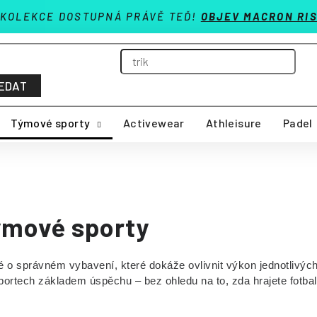
 KOLEKCE DOSTUPNÁ PRÁVĚ TEĎ!
OBJEV MACRON RIS
EDAT
Týmové sporty
Activewear
Athleisure
Padel
ýmové sporty
é o správném vybavení, které dokáže ovlivnit výkon jednotlivých 
rtech základem úspěchu – bez ohledu na to, zda hrajete fotbal, b