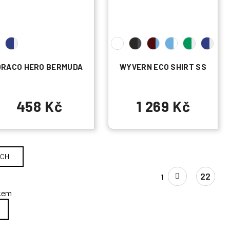
DRACO HERO BERMUDA
WYVERN ECO SHIRT SS
458 Kč
1 269 Kč
ÍCH
S
22
1
t
r
lkem
á
n
k
o