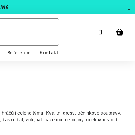
ING
Přihlášení
Nákup
košík
Reference
Kontakt
hráčů i celého týmu. Kvalitní dresy, tréninkové soupravy,
asketbal, volejbal, házenou, nebo jiný kolektivní sport.