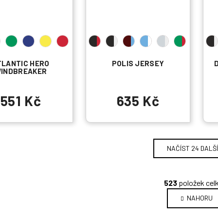
TLANTIC HERO
POLIS JERSEY
INDBREAKER
551 Kč
635 Kč
NAČÍST 24 DALŠ
O
523
položek ce
v
NAHORU
l
á