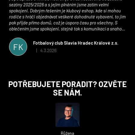
sezóny 2025/2026 a s jejím plněním jsme zatím velmi
spokojeni. Dobrým řešením je klubový eshop, kde si mohou
rodiče s hráči objednávat veškeré dohodnuté vybavení, to jim
pak přijde přímo domů, což je úspora času pro všechny. S
oblečením jsme spokojeni, stejně tak s komunikací a snahou
řešit všechny záležitosti velmi rychle a ke spokojenosti obou
stran. Věříme, že v tomto duchu bude spolupráce pokračovat
Fotbalový club Slavia Hradec Králové z.s.
FK
i nadále, nyní už začínáme řešit i první sady dresů ;)
4.3.2026
|
Hodnocení obchodu je 5 z 5 hvězdiček.
Z
POTŘEBUJETE PORADIT? OZVĚTE
á
SE NÁM.
p
a
t
í
Růžena