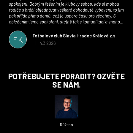
spokojeni. Dobrým řešením je klubový eshop, kde si mohou
rodiče s hráči objednávat veškeré dohodnuté vybavení, to jim
pak přijde přímo domů, což je úspora času pro všechny. S
oblečením jsme spokojeni, stejně tak s komunikací a snahou
řešit všechny záležitosti velmi rychle a ke spokojenosti obou
stran. Věříme, že v tomto duchu bude spolupráce pokračovat
Fotbalový club Slavia Hradec Králové z.s.
FK
i nadále, nyní už začínáme řešit i první sady dresů ;)
4.3.2026
|
Hodnocení obchodu je 5 z 5 hvězdiček.
Z
POTŘEBUJETE PORADIT? OZVĚTE
á
SE NÁM.
p
a
t
í
Růžena