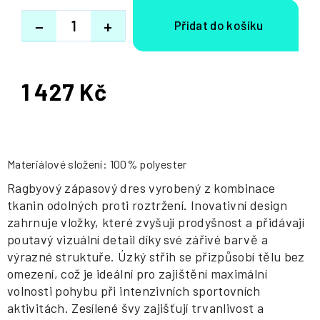
−
+
1 427 Kč
Měrná
cena:
Materiálové složení: 100% polyester
Ragbyový zápasový dres vyrobený z kombinace
tkanin odolných proti roztržení. Inovativní design
zahrnuje vložky, které zvyšují prodyšnost a přidávají
poutavý vizuální detail díky své zářivé barvě a
výrazné struktuře. Úzký střih se přizpůsobí tělu bez
omezení, což je ideální pro zajištění maximální
volnosti pohybu při intenzivních sportovních
aktivitách. Zesílené švy zajišťují trvanlivost a