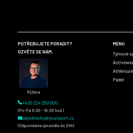
Věříme, že v tomto duchu bude spolupráce
pokračovat i nadále, nyní už začínáme řešit i
první sady dresů ;)
Z
á
POTŘEBUJETE PORADIT?
MENU
p
OZVĚTE SE NÁM.
Týmové s
a
t
Activewe
í
Athleisure
Padel
Růžena
+420 224 250 000
(Po-Pá 9:00 - 16:00 hod.)
objednavky@yoursport.cz
(Odpovídáme zpravidla do 24h)