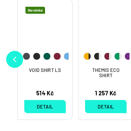
Novinka
VOID SHIRT LS
THEMIS ECO
SHIRT
514 Kč
1 257 Kč
DETAIL
DETAIL