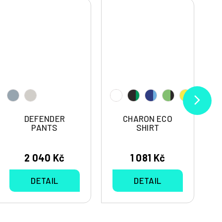
DEFENDER
CHARON ECO
PANTS
SHIRT
2 040 Kč
1 081 Kč
DETAIL
DETAIL