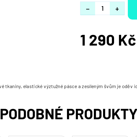
−
+
1 290 Kč
Měrná
cena:
vé tkaniny, elastické výztužné pásce a zesíleným švům je oděv id