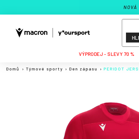
K
Přejít
NOVÁ
na
o
Zpět
Zpět
obsah
š
do
do
í
k
obchodu
obchodu
HL
HLEDAT
VÝPRODEJ - SLEVY 70 %
Domů
Týmové sporty
Den zápasu
PERIDOT JER