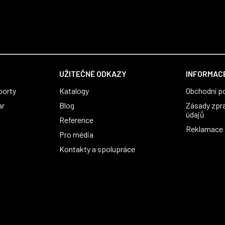
usnadnil fungování. Spolupráci s
můžeme jen doporučit!
UŽITEČNÉ ODKAZY
INFORMACE
porty
Katalogy
Obchodní p
ar
Blog
Zásady zpr
údajů
Reference
Reklamace a
Pro média
Kontakty a spolupráce