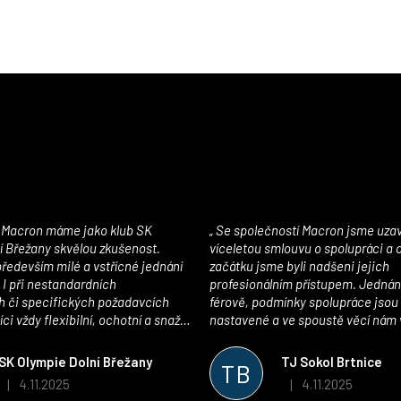
Se společností Macron jsme uzavřeli
í Břežany skvělou zkušenost.
víceletou smlouvu o spolupráci a
edevším milé a vstřícné jednání
začátku jsme byli nadšeni jejich
 I při nestandardních
profesionálním přístupem. Jednán
 či specifických požadavcích
férově, podmínky spolupráce jsou
ci vždy flexibilní, ochotní a snaží
nastavené a ve spoustě věcí nám 
pší řešení. Kvalita zboží je
maximálně vstříc. Oblečení i mater
 plně odpovídá potřebám
velmi kvalitní a příjemné na nošen
SK Olympie Dolní Břežany
TJ Sokol Brtnice
TB
klubu!
oceňujeme také vytvoření klubov
4.11.2025
4.11.2025
|
|
Hodnocení obchodu je 5 z 5 hvězdiček.
Hodnocení obchodu je
který je perfektně zpracovaný a 