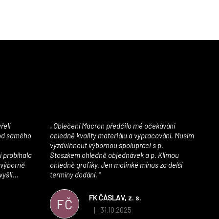
Oblečení Macron předčilo mé očekávání
 od samého
ohledně kvality materiálu a vypracování. Musím
vyzdvihnout výbornou spolupráci s p.
í probíhala
Stoszkem ohledně objednávek a p. Klímou
 výborně
ohledně grafiky. Jen malinké mínus za delší
vyšli
termíny dodání.
iály jsou
í. Velmi
FK ČÁSLAV, z. s.
FČ
ého e-shopu,
31.10.2025
|
 5 z 5 hvězdiček.
Hodnocení obchodu je 5 z 5 hvězdiček.
výrazně nám