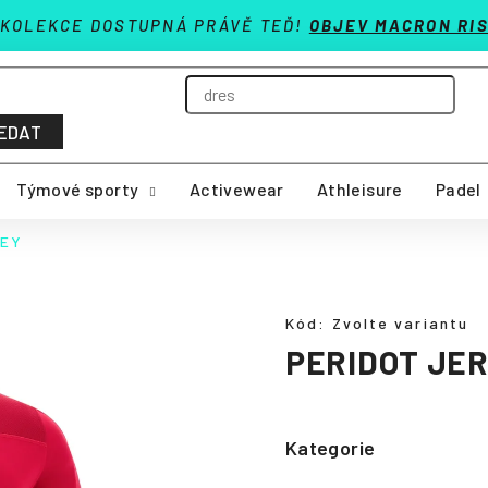
 KOLEKCE DOSTUPNÁ PRÁVĚ TEĎ!
OBJEV MACRON RIS
EDAT
Týmové sporty
Activewear
Athleisure
Padel
SEY
Kód:
Zvolte variantu
PERIDOT JE
Kategorie