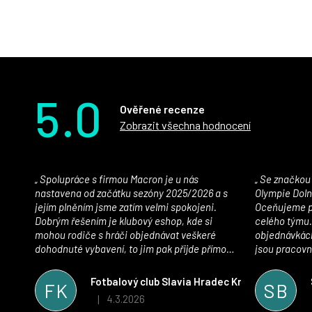
5.0
Ověřené recenze
Zobrazit všechna hodnocení
Spolupráce s firmou Macron je u nás
Se značkou Macron máme jako klub SK
nastavena od začátku sezóny 2025/2026 a s
Olympie Doln
jejím plněním jsme zatím velmi spokojeni.
Oceňujeme př
Dobrým řešením je klubový eshop, kde si
celého týmu.
mohou rodiče s hráči objednávat veškeré
objednávkách
dohodnuté vybavení, to jim pak přijde přímo
jsou pracovní
domů, což je úspora času pro všechny. S
se najít nejle
oblečením jsme spokojeni, stejně tak s
vynikající a
Fotbalový club Slavia Hradec Králové z.s.
FK
SB
komunikací a snahou řešit všechny záležitosti
sportovního 
4.3.2026
|
Hodnocení obchodu je 5 z 5 hvězdiček.
velmi rychle a ke spokojenosti obou stran.