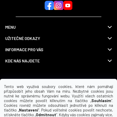
MENU
UŽITEČNÉ ODKAZY
INFORMACE PRO VÁS
KDE NÁS NAJDETE
Možnosti dopravy
Tento web využívá soubory cookies, které nám pomáhají
přizpůsobit jeho obsah Vám na míru. Nezbytné cookies jsou
nutné ke správnému fungování webu. Využití všech ostatních
cookies můžete povolit kliknutím na tlačítko „
Souhlasím
“.
Cookies rovněž můžete odsouhlasit jednotlivě po kliknutí na
tlačítko „
Nastavení
“. Pokud volitelné cookies povolit nechcete,
stiskněte tlačítko „
Odmítnout
“. Kdyby vás cookies zajímaly více,