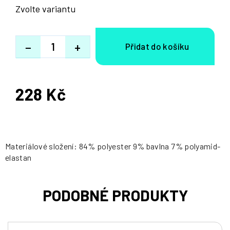
Zvolte variantu
−
+
228 Kč
Měrná
cena:
Materiálové složení: 84% polyester 9% bavlna 7% polyamid-
elastan