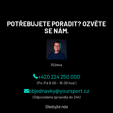
Z
POTŘEBUJETE PORADIT? OZVĚTE
á
SE NÁM.
p
a
t
í
Růžena
+420 224 250 000
(Po-Pá 9:00 - 16:00 hod.)
objednavky@yoursport.cz
(Odpovídáme zpravidla do 24h)
Sledujte nás