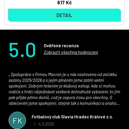
617 Kč
DETAIL
5.0
Ověřené recenze
Zobrazit všechna hodnocení
Spolupráce s firmou Macron je u nás nastavena od začátku
sezóny 2025/2026 a s jejím plněním jsme zatím velmi
spokojeni. Dobrým řešením je klubový eshop, kde si mohou
rodiče s hráči objednávat veškeré dohodnuté vybavení, to jim
pak přijde přímo domů, což je úspora času pro všechny. S
oblečením jsme spokojeni, stejně tak s komunikací a snahou
řešit všechny záležitosti velmi rychle a ke spokojenosti obou
stran. Věříme, že v tomto duchu bude spolupráce pokračovat
Fotbalový club Slavia Hradec Králové z.s.
FK
i nadále, nyní už začínáme řešit i první sady dresů ;)
4.3.2026
|
Hodnocení obchodu je 5 z 5 hvězdiček.