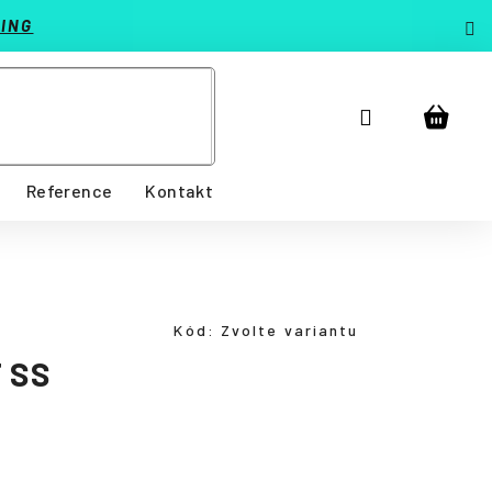
ING
Přihlášení
Nákup
košík
Reference
Kontakt
Kód:
Zvolte variantu
 SS