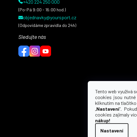
+420 224 250 000
(Po-Pá 9:00 - 16:00 hod.)
objednavky@yoursport.cz
(Odpovídáme zpravidla do 24h)
Sledujte nás
Tento web využívá s
cookies jsou nutné
kliknutím na tlačítko 
„
Nastavení
“. Pokud
cookies zajímaly ví
nákup!
Nastavení