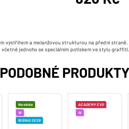
Měrná
cena:
ným výstřihem a melanžovou strukturou na přední straně.
včetně jednoho se speciálním potiskem ve stylu graffiti
Novinka
ACADEMY EVO
W
W
RISING 2029