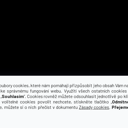
Možnosti dopravy
oubory cookies, které nám pomáhají přizpůsobit jeho obsah Vám n
 ke správnému fungování webu. Využití všech ostatních cookies
„
Souhlasím
“. Cookies rovněž můžete odsouhlasit jednotlivě po kli
 volitelné cookies povolit nechcete, stiskněte tlačítko „
Odmítn
ce, můžete si o nich přečíst v dokumentu
Zásady cookies
.
Přejem