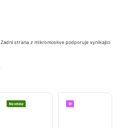
 Zadní strana z mikromoskve podporuje vynikající
.
Novinka
W