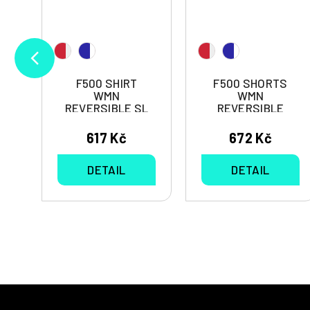
N
F500 SHIRT
F500 SHORTS
WMN
WMN
REVERSIBLE SL
REVERSIBLE
617 Kč
672 Kč
DETAIL
DETAIL