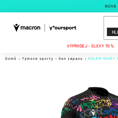
K
Přejít
NOVÁ
na
o
Zpět
Zpět
obsah
š
do
do
í
k
obchodu
obchodu
HL
HLEDAT
VÝPRODEJ - SLEVY 70 %
Domů
Týmové sporty
Den zápasu
GOLEM SHIRT 