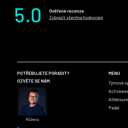
5.0
Ověřené recenze
Zobrazit všechna hodnocení
Z
á
POTŘEBUJETE PORADIT?
MENU
p
OZVĚTE SE NÁM.
Týmové s
a
t
Activewe
í
Athleisure
Padel
Růžena