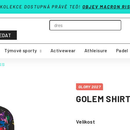
 KOLEKCE DOSTUPNÁ PRÁVĚ TEĎ!
OBJEV MACRON RIS
EDAT
Týmové sporty
Activewear
Athleisure
Padel
SS
GLORY 2027
GOLEM SHIRT
Velikost