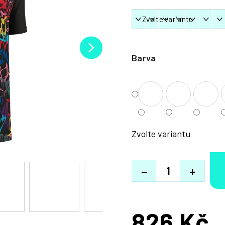
Barva
Zvolte variantu
−
+
826 Kč