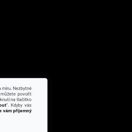
a míru. Nezbytné
 můžete povolit
knutí na tlačítko
out
“. Kdyby vás
e vám příjemný