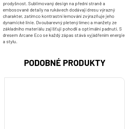
prodyšnost. Sublimovaný design na přední straně a
embosované detaily na rukávech dodávají dresu výrazný
charakter, zatímco kontrastní lemování zvýrazňuje jeho
dynamické linie. Dvoubarevný pletený límec a manžety ze
základního materiálu zajišťují pohodlí a optimální padnutí. S
dresem Arcane Eco se každý zápas stává vyjádřením energie
a stylu.