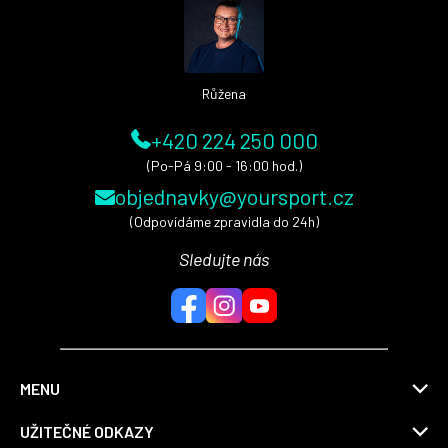
t
í
Růžena
+420 224 250 000
(Po-Pá 9:00 - 16:00 hod.)
objednavky@yoursport.cz
(Odpovídáme zpravidla do 24h)
Sledujte nás
MENU
UŽITEČNÉ ODKAZY