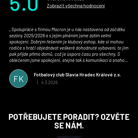
5.0
Zobrazit všechna hodnocení
Spolupráce s firmou Macron je u nás nastavena od začátku
sezóny 2025/2026 a s jejím plněním jsme zatím velmi
spokojeni. Dobrým řešením je klubový eshop, kde si mohou
rodiče s hráči objednávat veškeré dohodnuté vybavení, to jim
pak přijde přímo domů, což je úspora času pro všechny. S
oblečením jsme spokojeni, stejně tak s komunikací a snahou
řešit všechny záležitosti velmi rychle a ke spokojenosti obou
stran. Věříme, že v tomto duchu bude spolupráce pokračovat
Fotbalový club Slavia Hradec Králové z.s.
FK
i nadále, nyní už začínáme řešit i první sady dresů ;)
4.3.2026
|
Hodnocení obchodu je 5 z 5 hvězdiček.
Z
POTŘEBUJETE PORADIT? OZVĚTE
á
SE NÁM.
p
a