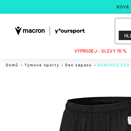
K
Přejít
NOVÁ
na
o
Zpět
Zpět
obsah
š
do
do
í
k
obchodu
obchodu
HL
HLEDAT
VÝPRODEJ - SLEVY 70 %
Domů
Týmové sporty
Den zápasu
BANSHEE ECO