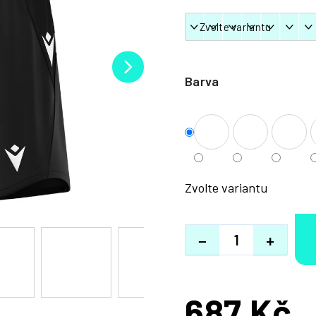
Barva
Zvolte variantu
−
+
687 Kč