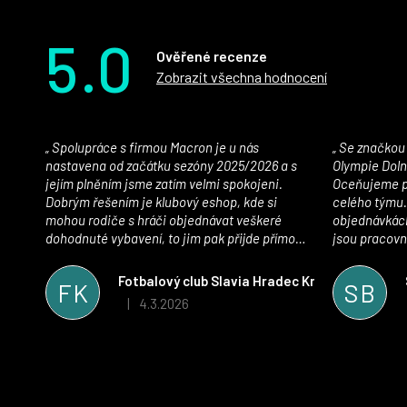
5.0
Ověřené recenze
Zobrazit všechna hodnocení
Spolupráce s firmou Macron je u nás
Se značkou Macron máme jako klub SK
nastavena od začátku sezóny 2025/2026 a s
Olympie Doln
jejím plněním jsme zatím velmi spokojeni.
Oceňujeme př
Dobrým řešením je klubový eshop, kde si
celého týmu.
mohou rodiče s hráči objednávat veškeré
objednávkách
dohodnuté vybavení, to jim pak přijde přímo
jsou pracovní
domů, což je úspora času pro všechny. S
se najít nejle
oblečením jsme spokojeni, stejně tak s
vynikající a
Fotbalový club Slavia Hradec Králové z.s.
FK
SB
komunikací a snahou řešit všechny záležitosti
sportovního 
4.3.2026
|
Hodnocení obchodu je 5 z 5 hvězdiček.
velmi rychle a ke spokojenosti obou stran.
Věříme, že v tomto duchu bude spolupráce
pokračovat i nadále, nyní už začínáme řešit i
první sady dresů ;)