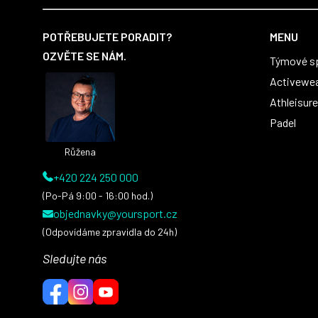
Z
á
POTŘEBUJETE PORADIT?
MENU
p
OZVĚTE SE NÁM.
Týmové s
a
t
Activewe
í
Athleisure
Padel
Růžena
+420 224 250 000
(Po-Pá 9:00 - 16:00 hod.)
objednavky@yoursport.cz
(Odpovídáme zpravidla do 24h)
Sledujte nás