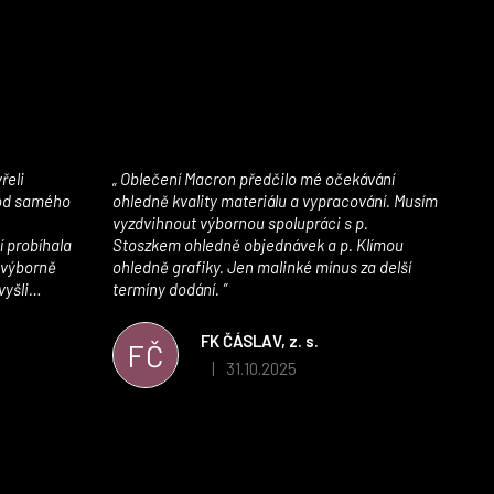
Oblečení Macron předčilo mé očekávání
 od samého
ohledně kvality materiálu a vypracování. Musím
vyzdvihnout výbornou spolupráci s p.
í probíhala
Stoszkem ohledně objednávek a p. Klímou
 výborně
ohledně grafiky. Jen malinké mínus za delší
vyšli
termíny dodání.
iály jsou
í. Velmi
FK ČÁSLAV, z. s.
FČ
ého e-shopu,
31.10.2025
|
 5 z 5 hvězdiček.
Hodnocení obchodu je 5 z 5 hvězdiček.
výrazně nám
 Macronem