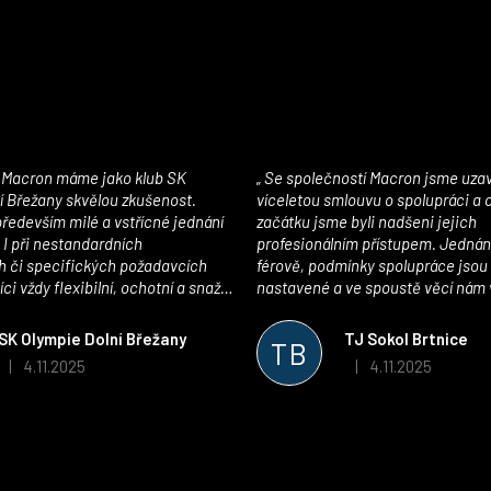
Se společností Macron jsme uzavřeli
í Břežany skvělou zkušenost.
víceletou smlouvu o spolupráci a
edevším milé a vstřícné jednání
začátku jsme byli nadšeni jejich
 I při nestandardních
profesionálním přístupem. Jednán
 či specifických požadavcích
férově, podmínky spolupráce jsou
ci vždy flexibilní, ochotní a snaží
nastavené a ve spoustě věcí nám 
pší řešení. Kvalita zboží je
maximálně vstříc. Oblečení i mater
 plně odpovídá potřebám
velmi kvalitní a příjemné na nošen
SK Olympie Dolní Břežany
TJ Sokol Brtnice
TB
klubu!
oceňujeme také vytvoření klubov
4.11.2025
4.11.2025
|
|
Hodnocení obchodu je 5 z 5 hvězdiček.
Hodnocení obchodu je
který je perfektně zpracovaný a 
usnadnil fungování. Spolupráci s
můžeme jen doporučit!