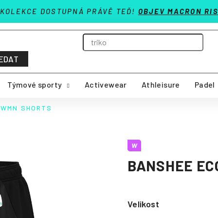
 KOLEKCE DOSTUPNÁ PRÁVĚ TEĎ!
OBJEV MACRON RIS
EDAT
Týmové sporty
Activewear
Athleisure
Padel
 WMN SHORTS
W
BANSHEE EC
Velikost