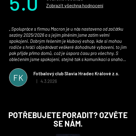
5.0
Zobrazit všechna hodnocení
Spolupráce s firmou Macron je u nás nastavena od začátku
sezóny 2025/2026 a s jejím plněním jsme zatím velmi
spokojeni. Dobrým řešením je klubový eshop, kde si mohou
rodiče s hráči objednávat veškeré dohodnuté vybavení, to jim
pak přijde přímo domů, což je úspora času pro všechny. S
oblečením jsme spokojeni, stejně tak s komunikací a snahou
řešit všechny záležitosti velmi rychle a ke spokojenosti obou
stran. Věříme, že v tomto duchu bude spolupráce pokračovat
Fotbalový club Slavia Hradec Králové z.s.
FK
i nadále, nyní už začínáme řešit i první sady dresů ;)
4.3.2026
|
Hodnocení obchodu je 5 z 5 hvězdiček.
Z
POTŘEBUJETE PORADIT? OZVĚTE
á
SE NÁM.
p
a