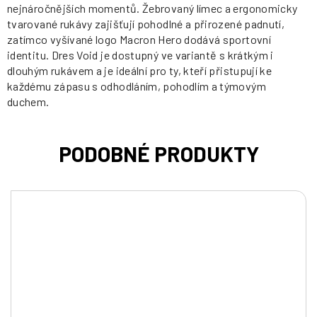
nejnáročnějších momentů. Žebrovaný límec a ergonomicky
tvarované rukávy zajišťují pohodlné a přirozené padnutí,
zatímco vyšívané logo Macron Hero dodává sportovní
identitu. Dres Void je dostupný ve variantě s krátkým i
dlouhým rukávem a je ideální pro ty, kteří přistupují ke
každému zápasu s odhodláním, pohodlím a týmovým
duchem.