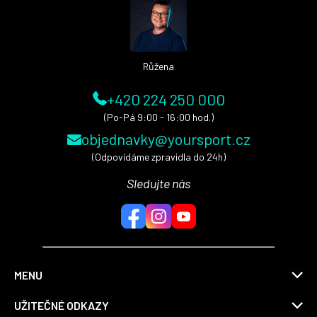
t
í
Růžena
+420 224 250 000
(Po-Pá 9:00 - 16:00 hod.)
objednavky@yoursport.cz
(Odpovídáme zpravidla do 24h)
Sledujte nás
MENU
UŽITEČNÉ ODKAZY