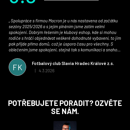
Spolupráce s firmou Macron je u nás nastavena od začátku
sezóny 2025/2026 a s jejím plněním jsme zatím velmi
spokojeni. Dobrým řešením je klubový eshop, kde si mohou
rodiče s hráči objednávat veškeré dohodnuté vybavení, to jim
pak přijde přímo domů, což je úspora času pro všechny. S
oblečením jsme spokojeni, stejně tak s komunikací a snahou
řešit všechny záležitosti velmi rychle a ke spokojenosti obou
stran. Věříme, že v tomto duchu bude spolupráce pokračovat
Fotbalový club Slavia Hradec Králové z.s.
FK
i nadále, nyní už začínáme řešit i první sady dresů ;)
4.3.2026
|
Hodnocení obchodu je 5 z 5 hvězdiček.
Z
POTŘEBUJETE PORADIT? OZVĚTE
á
SE NÁM.
p
a
t