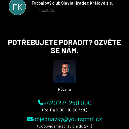
stran. Věříme, že v tomto duchu bude spolupráce pokračovat
Fotbalový club Slavia Hradec Králové z.s.
FK
i nadále, nyní už začínáme řešit i první sady dresů ;)
4.3.2026
|
Hodnocení obchodu je 5 z 5 hvězdiček.
Z
POTŘEBUJETE PORADIT? OZVĚTE
á
SE NÁM.
p
a
t
í
Růžena
+420 224 250 000
(Po-Pá 9:00 - 16:00 hod.)
objednavky@yoursport.cz
(Odpovídáme zpravidla do 24h)