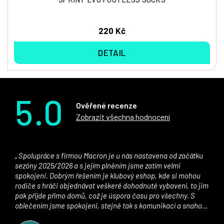
220 Kč
DETAIL
5.0
Ověřené recenze
Zobrazit všechna hodnocení
Spolupráce s firmou Macron je u nás nastavena od začátku
sezóny 2025/2026 a s jejím plněním jsme zatím velmi
spokojeni. Dobrým řešením je klubový eshop, kde si mohou
rodiče s hráči objednávat veškeré dohodnuté vybavení, to jim
pak přijde přímo domů, což je úspora času pro všechny. S
oblečením jsme spokojeni, stejně tak s komunikací a snahou
řešit všechny záležitosti velmi rychle a ke spokojenosti obou