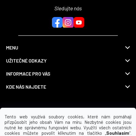
Sledujte nás
MENU
UŽITEČNÉ ODKAZY
INFORMACE PRO VÁS
KDE NÁS NAJDETE
Možnosti dopravy
Tento web využívá soubory cookies, které nám pomáhají
přizpůsobit jeho obsah Vám na míru. Nezbytné cookies jsou
nutné ke správnému fungování webu. Využití všech ostatních
cookies můžete povolit kliknutím na tlačítko „
Souhlasím
“.