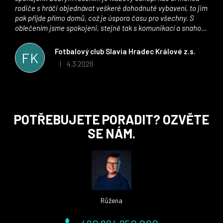
rodiče s hráči objednávat veškeré dohodnuté vybavení, to jim
pak přijde přímo domů, což je úspora času pro všechny. S
oblečením jsme spokojeni, stejně tak s komunikací a snahou
řešit všechny záležitosti velmi rychle a ke spokojenosti obou
stran. Věříme, že v tomto duchu bude spolupráce pokračovat
Fotbalový club Slavia Hradec Králové z.s.
FK
i nadále, nyní už začínáme řešit i první sady dresů ;)
4.3.2026
|
Hodnocení obchodu je 5 z 5 hvězdiček.
Z
POTŘEBUJETE PORADIT? OZVĚTE
á
SE NÁM.
p
a
t
í
Růžena