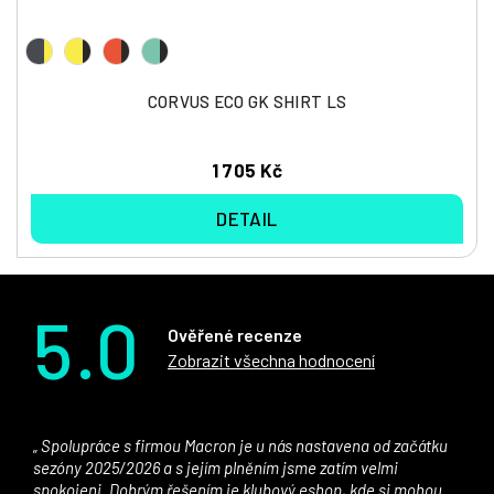
CORVUS ECO GK SHIRT LS
1 705 Kč
DETAIL
5.0
Ověřené recenze
Zobrazit všechna hodnocení
Spolupráce s firmou Macron je u nás nastavena od začátku
sezóny 2025/2026 a s jejím plněním jsme zatím velmi
spokojeni. Dobrým řešením je klubový eshop, kde si mohou