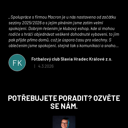
Spolupráce s firmou Macron je u nás nastavena od začátku
sezóny 2025/2026 a s jejím plněním jsme zatím velmi
spokojeni. Dobrým řešením je klubový eshop, kde si mohou
rodiče s hráči objednávat veškeré dohodnuté vybavení, to jim
pak přijde přímo domů, což je úspora času pro všechny. S
oblečením jsme spokojeni, stejně tak s komunikací a snahou
řešit všechny záležitosti velmi rychle a ke spokojenosti obou
stran. Věříme, že v tomto duchu bude spolupráce pokračovat
Fotbalový club Slavia Hradec Králové z.s.
FK
i nadále, nyní už začínáme řešit i první sady dresů ;)
4.3.2026
|
Hodnocení obchodu je 5 z 5 hvězdiček.
Z
POTŘEBUJETE PORADIT? OZVĚTE
á
SE NÁM.
p
a
t