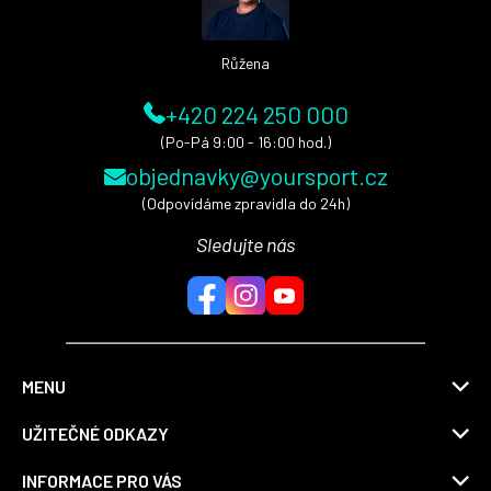
í
Růžena
+420 224 250 000
(Po-Pá 9:00 - 16:00 hod.)
objednavky@yoursport.cz
(Odpovídáme zpravidla do 24h)
Sledujte nás
MENU
UŽITEČNÉ ODKAZY
INFORMACE PRO VÁS