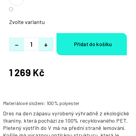
Zvolte variantu
−
+
1 269 Kč
Měrná
cena:
Materiálové složení: 100% polyester
Dres na den zápasu vyrobený výhradně z ekologické
tkaniny, která pochází ze 100% recyklovaného PET.
Pletený výstřih do V má na přední straně lemování.
Košile má výraznou optickou strukturu, která je