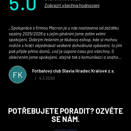
5.0
Zobrazit všechna hodnocení
Spolupráce s firmou Macron je u nás nastavena od začátku
sezóny 2025/2026 a s jejím plněním jsme zatím velmi
spokojeni. Dobrým řešením je klubový eshop, kde si mohou
rodiče s hráči objednávat veškeré dohodnuté vybavení, to jim
pak přijde přímo domů, což je úspora času pro všechny. S
oblečením jsme spokojeni, stejně tak s komunikací a snahou
řešit všechny záležitosti velmi rychle a ke spokojenosti obou
stran. Věříme, že v tomto duchu bude spolupráce pokračovat
Fotbalový club Slavia Hradec Králové z.s.
FK
i nadále, nyní už začínáme řešit i první sady dresů ;)
4.3.2026
|
Hodnocení obchodu je 5 z 5 hvězdiček.
Z
POTŘEBUJETE PORADIT? OZVĚTE
á
SE NÁM.
p
a