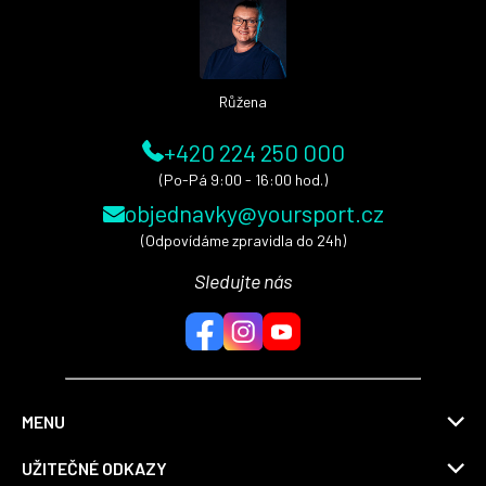
t
í
Růžena
+420 224 250 000
(Po-Pá 9:00 - 16:00 hod.)
objednavky@yoursport.cz
(Odpovídáme zpravidla do 24h)
Sledujte nás
MENU
UŽITEČNÉ ODKAZY