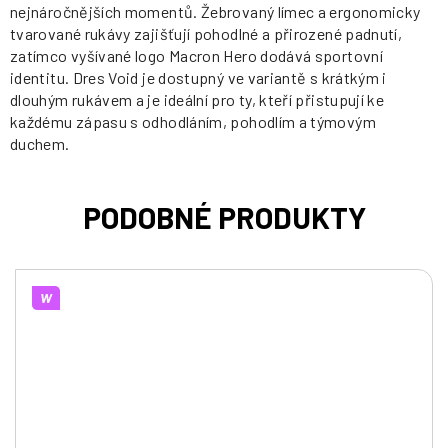
nejnáročnějších momentů. Žebrovaný límec a ergonomicky
tvarované rukávy zajišťují pohodlné a přirozené padnutí,
zatímco vyšívané logo Macron Hero dodává sportovní
identitu. Dres Void je dostupný ve variantě s krátkým i
dlouhým rukávem a je ideální pro ty, kteří přistupují ke
každému zápasu s odhodláním, pohodlím a týmovým
duchem.
W