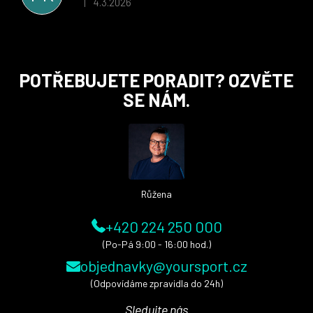
4.3.2026
|
Hodnocení obchodu je 5 z 5 hvězdiček.
Z
POTŘEBUJETE PORADIT? OZVĚTE
á
SE NÁM.
p
a
t
í
Růžena
+420 224 250 000
(Po-Pá 9:00 - 16:00 hod.)
objednavky@yoursport.cz
(Odpovídáme zpravidla do 24h)
Sledujte nás