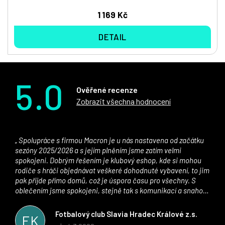
1 169 Kč
DETAIL
5.0
Ověřené recenze
Zobrazit všechna hodnocení
Spolupráce s firmou Macron je u nás nastavena od začátku
sezóny 2025/2026 a s jejím plněním jsme zatím velmi
spokojeni. Dobrým řešením je klubový eshop, kde si mohou
rodiče s hráči objednávat veškeré dohodnuté vybavení, to jim
pak přijde přímo domů, což je úspora času pro všechny. S
oblečením jsme spokojeni, stejně tak s komunikací a snahou
řešit všechny záležitosti velmi rychle a ke spokojenosti obou
stran. Věříme, že v tomto duchu bude spolupráce pokračovat
Fotbalový club Slavia Hradec Králové z.s.
FK
i nadále, nyní už začínáme řešit i první sady dresů ;)