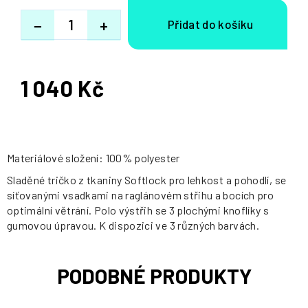
−
+
1 040 Kč
Měrná
cena:
Materiálové složení: 100% polyester
Sladěné tričko z tkaniny Softlock pro lehkost a pohodlí, se
síťovanými vsadkami na raglánovém střihu a bocích pro
optimální větrání. Polo výstřih se 3 plochými knoflíky s
gumovou úpravou. K dispozici ve 3 různých barvách.