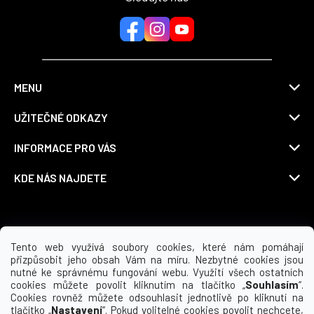
MENU
UŽITEČNÉ ODKAZY
INFORMACE PRO VÁS
KDE NÁS NAJDETE
Možnosti dopravy
Tento web využívá soubory cookies, které nám pomáhají
přizpůsobit jeho obsah Vám na míru. Nezbytné cookies jsou
nutné ke správnému fungování webu. Využití všech ostatních
cookies můžete povolit kliknutím na tlačítko „
Souhlasím
“.
Cookies rovněž můžete odsouhlasit jednotlivě po kliknutí na
tlačítko „
Nastavení
“. Pokud volitelné cookies povolit nechcete,