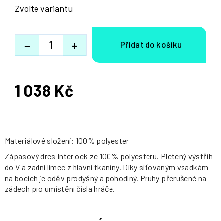
Zvolte variantu
−
+
1 038 Kč
Měrná
cena:
Materiálové složení: 100% polyester
Zápasový dres Interlock ze 100% polyesteru. Pletený výstřih
do V a zadní límec z hlavní tkaniny. Díky síťovaným vsadkám
na bocích je oděv prodyšný a pohodlný. Pruhy přerušené na
zádech pro umístění čísla hráče.