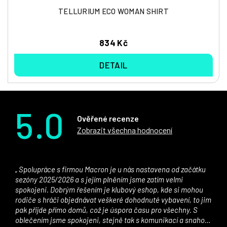
TELLURIUM ECO WOMAN SHIRT
834 Kč
DETAIL
5.0
Ověřené recenze
Zobrazit všechna hodnocení
Spolupráce s firmou Macron je u nás nastavena od začátku
sezóny 2025/2026 a s jejím plněním jsme zatím velmi
spokojeni. Dobrým řešením je klubový eshop, kde si mohou
rodiče s hráči objednávat veškeré dohodnuté vybavení, to jim
pak přijde přímo domů, což je úspora času pro všechny. S
oblečením jsme spokojeni, stejně tak s komunikací a snahou