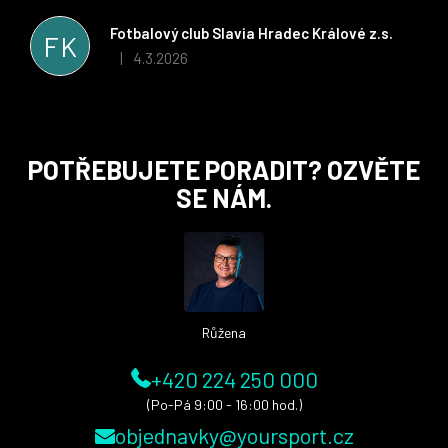
řešit všechny záležitosti velmi rychle a ke spokojenosti obou
stran. Věříme, že v tomto duchu bude spolupráce pokračovat
Fotbalový club Slavia Hradec Králové z.s.
FK
i nadále, nyní už začínáme řešit i první sady dresů ;)
4.3.2026
|
Hodnocení obchodu je 5 z 5 hvězdiček.
Z
POTŘEBUJETE PORADIT? OZVĚTE
á
SE NÁM.
p
a
t
í
Růžena
+420 224 250 000
(Po-Pá 9:00 - 16:00 hod.)
objednavky@yoursport.cz