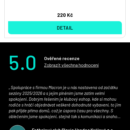
220 Kč
DETAIL
5.0
Ověřené recenze
Zobrazit všechna hodnocení
Spolupráce s firmou Macron je u nás nastavena od začátku
sezóny 2025/2026 a s jejím plněním jsme zatím velmi
spokojeni. Dobrým řešením je klubový eshop, kde si mohou
rodiče s hráči objednávat veškeré dohodnuté vybavení, to jim
pak přijde přímo domů, což je úspora času pro všechny. S
oblečením jsme spokojeni, stejně tak s komunikací a snahou
řešit všechny záležitosti velmi rychle a ke spokojenosti obou
stran. Věříme, že v tomto duchu bude spolupráce pokračovat
Fotbalový club Slavia Hradec Králové z.s.