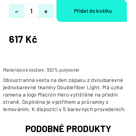
−
+
617 Kč
Měrná
cena:
Materiálové složení: 100% polyester
Oboustranná vesta na den zápasu z dvoubarevné
jednobarevné tkaniny Doublefiber Light. Má úzká
ramena a logo Macron Hero vytištěné na přední
straně. Doplněna je výstřihem a průramky s
lemováním. K dispozici v 5 barevných provedeních.