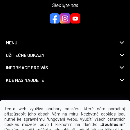
Sledujte nás
MENU
UŽITEČNÉ ODKAZY
INFORMACE PRO VÁS
KDE NÁS NAJDETE
Možnosti dopravy
Tento web využívá soubory cookies, které nám pomáhají
přizpůsobit jeho obsah Vám na míru. Nezbytné cookies jsou
nutné ke správnému fungování webu. Využití všech ostatních
cookies můžete povolit kliknutím na tlačítko „
Souhlasím
“.
Cookies rovněž můžete odsouhlasit jednotlivě po kliknutí na