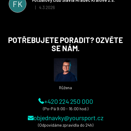
FK
i nadále, nyní už začínáme řešit i první sady dresů ;)
4.3.2026
|
Hodnocení obchodu je 5 z 5 hvězdiček.
Z
POTŘEBUJETE PORADIT? OZVĚTE
á
SE NÁM.
p
a
t
í
Růžena
+420 224 250 000
(Po-Pá 9:00 - 16:00 hod.)
objednavky@yoursport.cz
(Odpovídáme zpravidla do 24h)