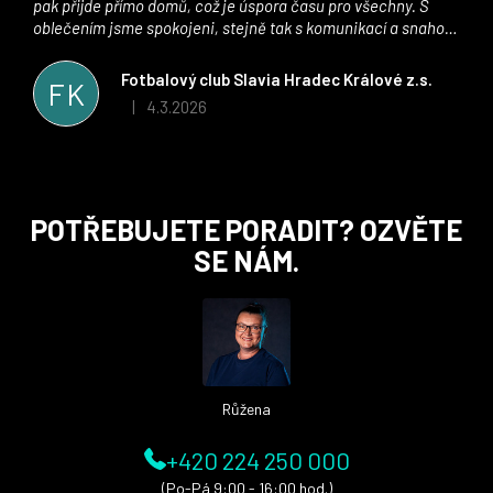
pak přijde přímo domů, což je úspora času pro všechny. S
oblečením jsme spokojeni, stejně tak s komunikací a snahou
řešit všechny záležitosti velmi rychle a ke spokojenosti obou
stran. Věříme, že v tomto duchu bude spolupráce pokračovat
Fotbalový club Slavia Hradec Králové z.s.
FK
i nadále, nyní už začínáme řešit i první sady dresů ;)
4.3.2026
|
Hodnocení obchodu je 5 z 5 hvězdiček.
Z
POTŘEBUJETE PORADIT? OZVĚTE
á
SE NÁM.
p
a
t
í
Růžena
+420 224 250 000
(Po-Pá 9:00 - 16:00 hod.)