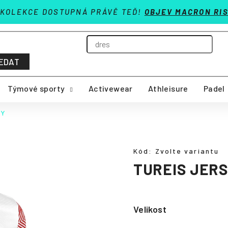
 KOLEKCE DOSTUPNÁ PRÁVĚ TEĎ!
OBJEV MACRON RIS
EDAT
Týmové sporty
Activewear
Athleisure
Padel
EY
Kód:
Zvolte variantu
TUREIS JER
Velikost