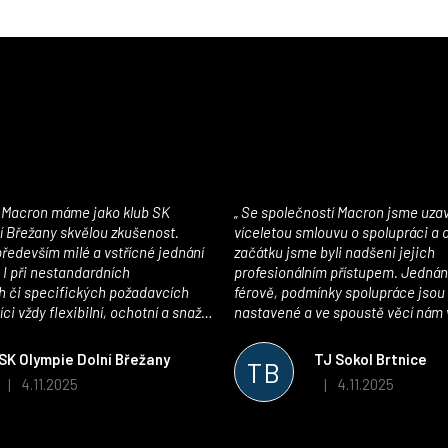
Se společností Macron jsme uzavřeli
í Břežany skvělou zkušenost.
víceletou smlouvu o spolupráci a
edevším milé a vstřícné jednání
začátku jsme byli nadšeni jejich
 I při nestandardních
profesionálním přístupem. Jednán
 či specifických požadavcích
férově, podmínky spolupráce jsou
ci vždy flexibilní, ochotní a snaží
nastavené a ve spoustě věcí nám 
pší řešení. Kvalita zboží je
maximálně vstříc. Oblečení i mater
 plně odpovídá potřebám
velmi kvalitní a příjemné na nošen
SK Olympie Dolní Břežany
TJ Sokol Brtnice
TB
klubu!
oceňujeme také vytvoření klubov
4.11.2025
4.11.2025
|
|
Hodnocení obchodu je 5 z 5 hvězdiček.
Hodnocení obchodu je
který je perfektně zpracovaný a 
usnadnil fungování. Spolupráci s
můžeme jen doporučit!