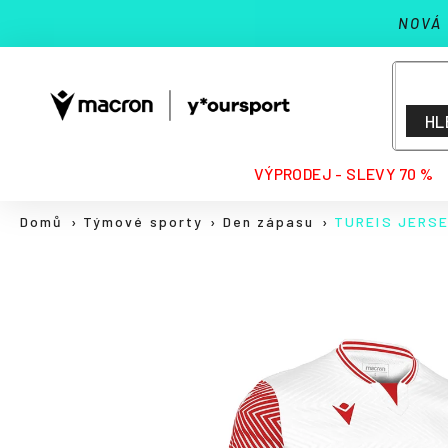
K
Přejít
NOVÁ
na
o
Zpět
Zpět
obsah
š
do
do
í
k
obchodu
obchodu
HL
HLEDAT
VÝPRODEJ - SLEVY 70 %
Domů
Týmové sporty
Den zápasu
TUREIS JERS