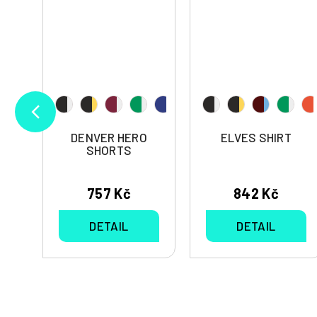
DENVER HERO
ELVES SHIRT
S
SHORTS
757 Kč
842 Kč
DETAIL
DETAIL