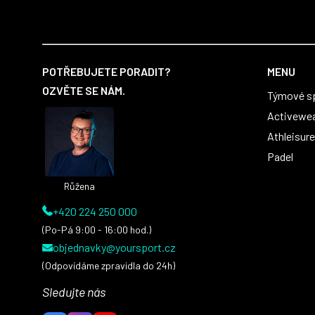
první sady dresů ;)
Z
á
POTŘEBUJETE PORADIT?
MENU
p
OZVĚTE SE NÁM.
Týmové s
a
t
Activewe
í
Athleisure
Padel
Růžena
+420 224 250 000
(Po-Pá 9:00 - 16:00 hod.)
objednavky@yoursport.cz
(Odpovídáme zpravidla do 24h)
Sledujte nás