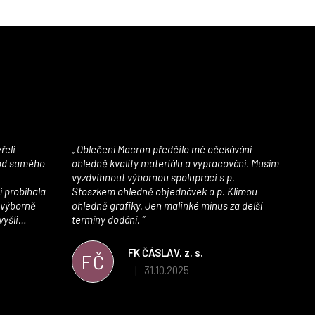
Oblečení Macron předčilo mé očekávání
 od samého
ohledně kvality materiálu a vypracování. Musím
vyzdvihnout výbornou spolupráci s p.
í probíhala
Stoszkem ohledně objednávek a p. Klímou
 výborně
ohledně grafiky. Jen malinké mínus za delší
vyšli
termíny dodání.
iály jsou
í. Velmi
FK ČÁSLAV, z. s.
FČ
ého e-shopu,
31.10.2025
|
 5 z 5 hvězdiček.
Hodnocení obchodu je 5 z 5 hvězdiček.
výrazně nám
 Macronem