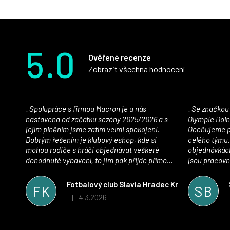
5.0
Ověřené recenze
Zobrazit všechna hodnocení
Spolupráce s firmou Macron je u nás
Se značkou Macron máme jako klub SK
nastavena od začátku sezóny 2025/2026 a s
Olympie Doln
jejím plněním jsme zatím velmi spokojeni.
Oceňujeme př
Dobrým řešením je klubový eshop, kde si
celého týmu.
mohou rodiče s hráči objednávat veškeré
objednávkách
dohodnuté vybavení, to jim pak přijde přímo
jsou pracovní
domů, což je úspora času pro všechny. S
se najít nejle
oblečením jsme spokojeni, stejně tak s
vynikající a
Fotbalový club Slavia Hradec Králové z.s.
FK
SB
komunikací a snahou řešit všechny záležitosti
sportovního 
4.3.2026
|
Hodnocení obchodu je 5 z 5 hvězdiček.
velmi rychle a ke spokojenosti obou stran.
Věříme, že v tomto duchu bude spolupráce
pokračovat i nadále, nyní už začínáme řešit i