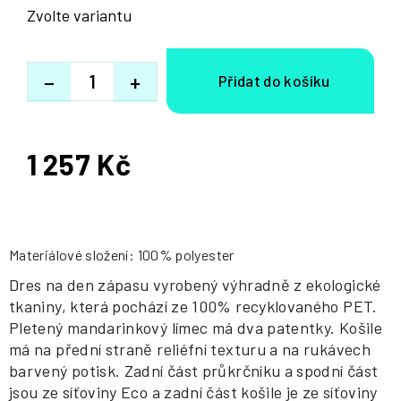
Zvolte variantu
−
+
1 257 Kč
Měrná
cena:
Materiálové složení: 100% polyester
Dres na den zápasu vyrobený výhradně z ekologické
tkaniny, která pochází ze 100% recyklovaného PET.
Pletený mandarinkový límec má dva patentky. Košile
má na přední straně reliéfní texturu a na rukávech
barvený potisk. Zadní část průkrčníku a spodní část
jsou ze síťoviny Eco a zadní část košile je ze síťoviny