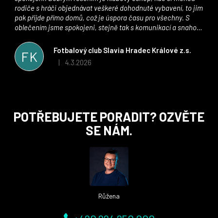
rodiče s hráči objednávat veškeré dohodnuté vybavení, to jim
pak přijde přímo domů, což je úspora času pro všechny. S
oblečením jsme spokojeni, stejně tak s komunikací a snahou
řešit všechny záležitosti velmi rychle a ke spokojenosti obou
stran. Věříme, že v tomto duchu bude spolupráce pokračovat
Fotbalový club Slavia Hradec Králové z.s.
FK
i nadále, nyní už začínáme řešit i první sady dresů ;)
4.3.2026
|
Hodnocení obchodu je 5 z 5 hvězdiček.
Z
POTŘEBUJETE PORADIT? OZVĚTE
á
SE NÁM.
p
a
t
í
Růžena