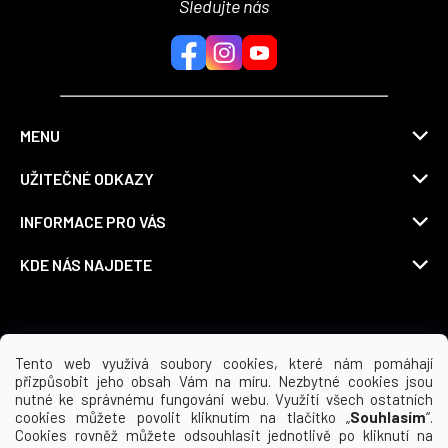
Sledujte nás
MENU
UŽITEČNÉ ODKAZY
INFORMACE PRO VÁS
KDE NÁS NAJDETE
Možnosti dopravy
Tento web využívá soubory cookies, které nám pomáhají
přizpůsobit jeho obsah Vám na míru. Nezbytné cookies jsou
nutné ke správnému fungování webu. Využití všech ostatních
cookies můžete povolit kliknutím na tlačítko „
Souhlasím
“.
Cookies rovněž můžete odsouhlasit jednotlivě po kliknutí na