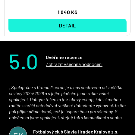
1 040 Kč
DETAIL
5.0
Ověřené recenze
Zobrazit všechna hodnocení
Spolupráce s firmou Macron je u nás nastavena od začátku
sezóny 2025/2026 a s jejím plněním jsme zatím velmi
spokojeni. Dobrým řešením je klubový eshop, kde si mohou
rodiče s hráči objednávat veškeré dohodnuté vybavení, to jim
pak přijde přímo domů, což je úspora času pro všechny. S
oblečením jsme spokojeni, stejně tak s komunikací a snahou
řešit všechny záležitosti velmi rychle a ke spokojenosti obou
stran. Věříme, že v tomto duchu bude spolupráce pokračovat
Fotbalový club Slavia Hradec Králové z.s.