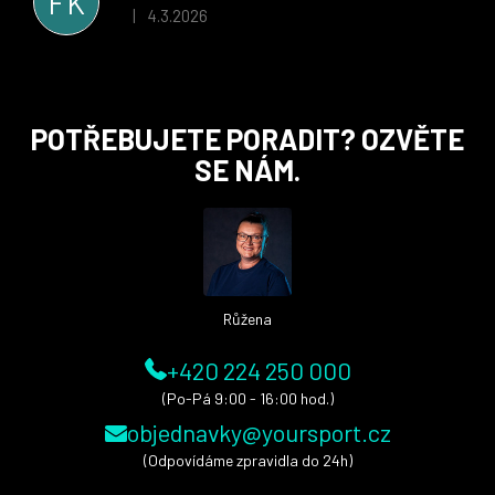
FK
i nadále, nyní už začínáme řešit i první sady dresů ;)
4.3.2026
|
Hodnocení obchodu je 5 z 5 hvězdiček.
Z
POTŘEBUJETE PORADIT? OZVĚTE
á
SE NÁM.
p
a
t
í
Růžena
+420 224 250 000
(Po-Pá 9:00 - 16:00 hod.)
objednavky@yoursport.cz
(Odpovídáme zpravidla do 24h)