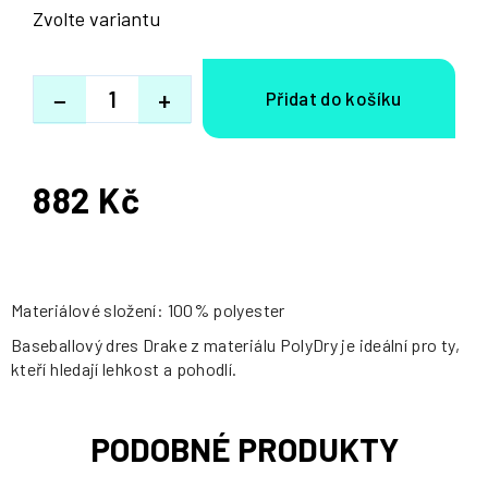
Zvolte variantu
−
+
882 Kč
Měrná
cena:
Materiálové složení: 100% polyester
Baseballový dres Drake z materiálu PolyDry je ideální pro ty,
kteří hledají lehkost a pohodlí.