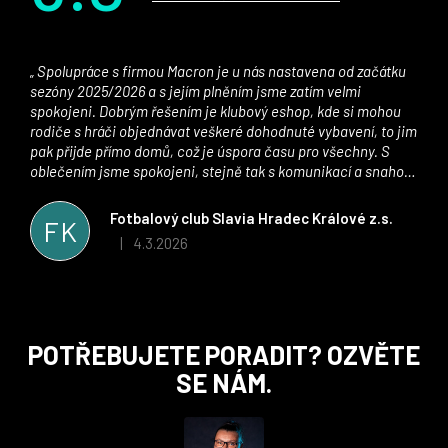
Spolupráce s firmou Macron je u nás nastavena od začátku
sezóny 2025/2026 a s jejím plněním jsme zatím velmi
spokojeni. Dobrým řešením je klubový eshop, kde si mohou
rodiče s hráči objednávat veškeré dohodnuté vybavení, to jim
pak přijde přímo domů, což je úspora času pro všechny. S
oblečením jsme spokojeni, stejně tak s komunikací a snahou
řešit všechny záležitosti velmi rychle a ke spokojenosti obou
stran. Věříme, že v tomto duchu bude spolupráce pokračovat
Fotbalový club Slavia Hradec Králové z.s.
FK
i nadále, nyní už začínáme řešit i první sady dresů ;)
4.3.2026
|
Hodnocení obchodu je 5 z 5 hvězdiček.
Z
POTŘEBUJETE PORADIT? OZVĚTE
á
SE NÁM.
p
a
t