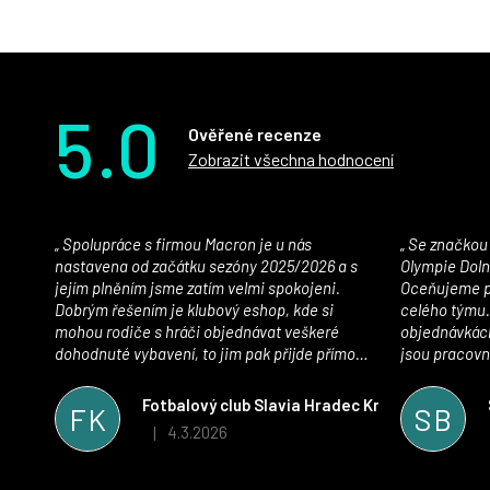
5.0
Ověřené recenze
Zobrazit všechna hodnocení
Spolupráce s firmou Macron je u nás
Se značkou Macron máme jako klub SK
nastavena od začátku sezóny 2025/2026 a s
Olympie Doln
jejím plněním jsme zatím velmi spokojeni.
Oceňujeme př
Dobrým řešením je klubový eshop, kde si
celého týmu.
mohou rodiče s hráči objednávat veškeré
objednávkách
dohodnuté vybavení, to jim pak přijde přímo
jsou pracovní
domů, což je úspora času pro všechny. S
se najít nejle
oblečením jsme spokojeni, stejně tak s
vynikající a
Fotbalový club Slavia Hradec Králové z.s.
FK
SB
komunikací a snahou řešit všechny záležitosti
sportovního 
4.3.2026
|
Hodnocení obchodu je 5 z 5 hvězdiček.
velmi rychle a ke spokojenosti obou stran.
Věříme, že v tomto duchu bude spolupráce
pokračovat i nadále, nyní už začínáme řešit i