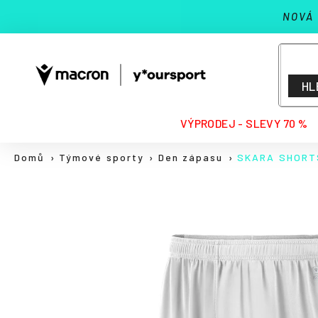
K
Přejít
NOVÁ
na
o
Zpět
Zpět
obsah
š
do
do
í
k
obchodu
obchodu
HL
HLEDAT
VÝPRODEJ - SLEVY 70 %
Domů
Týmové sporty
Den zápasu
SKARA SHORT