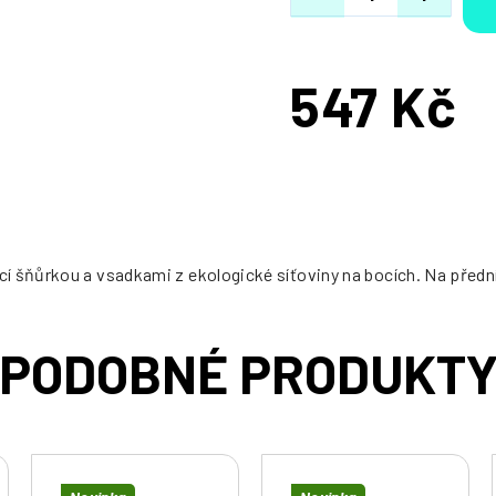
547 Kč
Měrná
cena:
 šňůrkou a vsadkami z ekologické síťoviny na bocích. Na přední s