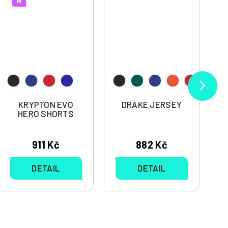
W
KRYPTON EVO
DRAKE JERSEY
HERO SHORTS
911 Kč
882 Kč
DETAIL
DETAIL