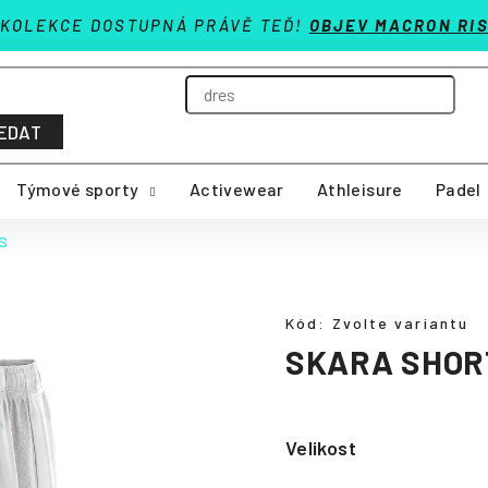
 KOLEKCE DOSTUPNÁ PRÁVĚ TEĎ!
OBJEV MACRON RIS
EDAT
Týmové sporty
Activewear
Athleisure
Padel
S
Kód:
Zvolte variantu
SKARA SHOR
Velikost