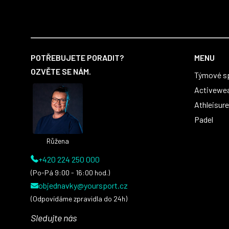
první sady dresů ;)
Z
á
POTŘEBUJETE PORADIT?
MENU
p
OZVĚTE SE NÁM.
Týmové s
a
t
Activewe
í
Athleisure
Padel
Růžena
+420 224 250 000
(Po-Pá 9:00 - 16:00 hod.)
objednavky@yoursport.cz
(Odpovídáme zpravidla do 24h)
Sledujte nás