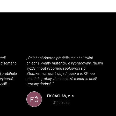
Oblečení Macron předčilo mé očekávání
 od samého
ohledně kvality materiálu a vypracování. Musím
vyzdvihnout výbornou spolupráci s p.
í probíhala
Stoszkem ohledně objednávek a p. Klímou
 výborně
ohledně grafiky. Jen malinké mínus za delší
vyšli
termíny dodání.
iály jsou
í. Velmi
FK ČÁSLAV, z. s.
FČ
ého e-shopu,
31.10.2025
|
 5 z 5 hvězdiček.
Hodnocení obchodu je 5 z 5 hvězdiček.
výrazně nám
 Macronem