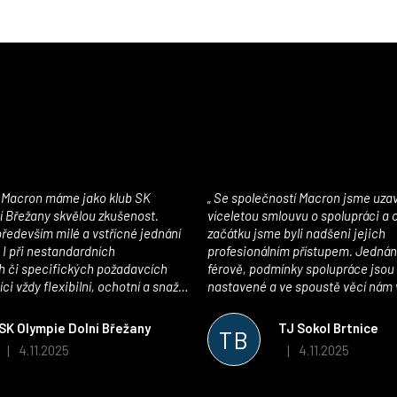
Se společností Macron jsme uzavřeli
í Břežany skvělou zkušenost.
víceletou smlouvu o spolupráci a
edevším milé a vstřícné jednání
začátku jsme byli nadšeni jejich
 I při nestandardních
profesionálním přístupem. Jednán
 či specifických požadavcích
férově, podmínky spolupráce jsou
ci vždy flexibilní, ochotní a snaží
nastavené a ve spoustě věcí nám 
pší řešení. Kvalita zboží je
maximálně vstříc. Oblečení i mater
 plně odpovídá potřebám
velmi kvalitní a příjemné na nošen
SK Olympie Dolní Břežany
TJ Sokol Brtnice
TB
klubu!
oceňujeme také vytvoření klubov
4.11.2025
4.11.2025
|
|
Hodnocení obchodu je 5 z 5 hvězdiček.
Hodnocení obchodu je
který je perfektně zpracovaný a 
usnadnil fungování. Spolupráci s
můžeme jen doporučit!