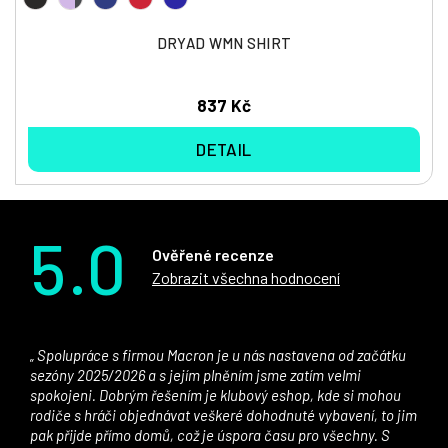
DRYAD WMN SHIRT
837 Kč
DETAIL
5.0
Ověřené recenze
Zobrazit všechna hodnocení
Spolupráce s firmou Macron je u nás nastavena od začátku
sezóny 2025/2026 a s jejím plněním jsme zatím velmi
spokojeni. Dobrým řešením je klubový eshop, kde si mohou
rodiče s hráči objednávat veškeré dohodnuté vybavení, to jim
pak přijde přímo domů, což je úspora času pro všechny. S