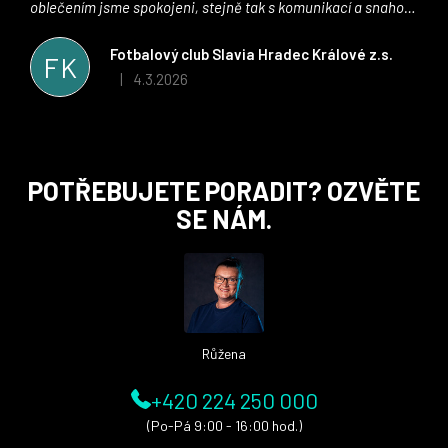
oblečením jsme spokojeni, stejně tak s komunikací a snahou
řešit všechny záležitosti velmi rychle a ke spokojenosti obou
stran. Věříme, že v tomto duchu bude spolupráce pokračovat
Fotbalový club Slavia Hradec Králové z.s.
FK
i nadále, nyní už začínáme řešit i první sady dresů ;)
4.3.2026
|
Hodnocení obchodu je 5 z 5 hvězdiček.
Z
POTŘEBUJETE PORADIT? OZVĚTE
á
SE NÁM.
p
a
t
í
Růžena
+420 224 250 000
(Po-Pá 9:00 - 16:00 hod.)