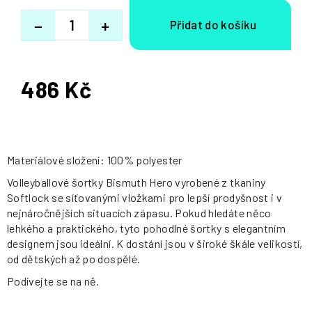
−
+
486 Kč
Měrná
cena:
Materiálové složení: 100% polyester
Volleyballové šortky Bismuth Hero vyrobené z tkaniny
Softlock se síťovanými vložkami pro lepší prodyšnost i v
nejnáročnějších situacích zápasu. Pokud hledáte něco
lehkého a praktického, tyto pohodlné šortky s elegantním
designem jsou ideální. K dostání jsou v široké škále velikostí,
od dětských až po dospělé.
Podívejte se na ně.