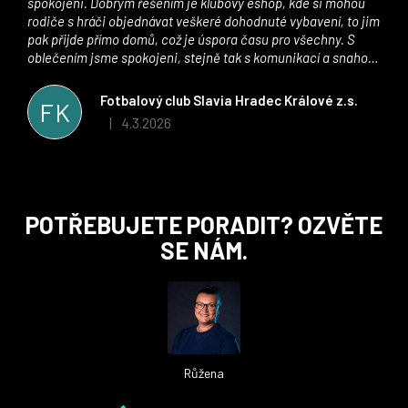
spokojeni. Dobrým řešením je klubový eshop, kde si mohou
rodiče s hráči objednávat veškeré dohodnuté vybavení, to jim
pak přijde přímo domů, což je úspora času pro všechny. S
oblečením jsme spokojeni, stejně tak s komunikací a snahou
řešit všechny záležitosti velmi rychle a ke spokojenosti obou
stran. Věříme, že v tomto duchu bude spolupráce pokračovat
Fotbalový club Slavia Hradec Králové z.s.
FK
i nadále, nyní už začínáme řešit i první sady dresů ;)
4.3.2026
|
Hodnocení obchodu je 5 z 5 hvězdiček.
Z
POTŘEBUJETE PORADIT? OZVĚTE
á
SE NÁM.
p
a
t
í
Růžena