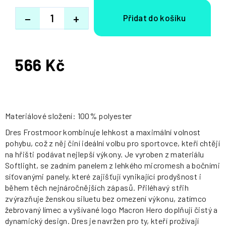
−
+
566 Kč
Měrná
cena:
Materiálové složení: 100% polyester
Dres Frostmoor kombinuje lehkost a maximální volnost
pohybu, což z něj činí ideální volbu pro sportovce, kteří chtějí
na hřišti podávat nejlepší výkony. Je vyroben z materiálu
Softlight, se zadním panelem z lehkého micromesh a bočními
síťovanými panely, které zajišťují vynikající prodyšnost i
během těch nejnáročnějších zápasů. Přiléhavý střih
zvýrazňuje ženskou siluetu bez omezení výkonu, zatímco
žebrovaný límec a vyšívané logo Macron Hero doplňují čistý a
dynamický design. Dres je navržen pro ty, kteří prožívají