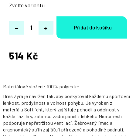
Zvolte variantu
−
+
514 Kč
Měrná
cena:
Materiálové složení: 100% polyester
Dres Zyra je navržen tak, aby poskytoval každému sportovci
lehkost, prodyšnost a volnost pohybu. Je vyroben z
materiálu Softlight, který zajišťuje pohodlí a odolnost v
každé fázi hry, zatímco zadní panel z lehkého Micromesh
podporuje nepřetržitou ventilaci. Žebrovaný límec a
ergonomický střih zajišťují přirozené a pohodlné padnutí.