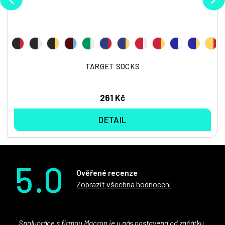
TARGET SOCKS
261 Kč
DETAIL
5.0
Ověřené recenze
Zobrazit všechna hodnocení
Spolupráce s firmou Macron je u nás nastavena od začátku