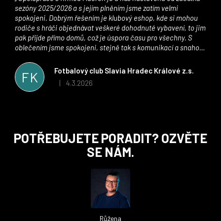
sezóny 2025/2026 a s jejím plněním jsme zatím velmi
spokojeni. Dobrým řešením je klubový eshop, kde si mohou
rodiče s hráči objednávat veškeré dohodnuté vybavení, to jim
pak přijde přímo domů, což je úspora času pro všechny. S
oblečením jsme spokojeni, stejně tak s komunikací a snahou
řešit všechny záležitosti velmi rychle a ke spokojenosti obou
stran. Věříme, že v tomto duchu bude spolupráce pokračovat
Fotbalový club Slavia Hradec Králové z.s.
FK
i nadále, nyní už začínáme řešit i první sady dresů ;)
4.3.2026
|
Hodnocení obchodu je 5 z 5 hvězdiček.
Z
POTŘEBUJETE PORADIT? OZVĚTE
á
SE NÁM.
p
a
t
í
Růžena