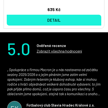
635 Kč
DETAIL
5.0
Ověřené recenze
Zobrazit všechna hodnocení
Spolupráce s firmou Macron je u nás nastavena od začátku
sezóny 2025/2026 a s jejím plněním jsme zatím velmi
spokojeni. Dobrým řešením je klubový eshop, kde si mohou
rodiče s hráči objednávat veškeré dohodnuté vybavení, to jim
pak přijde přímo domů, což je úspora času pro všechny. S
oblečením jsme spokojeni, stejně tak s komunikací a snahou
řešit všechny záležitosti velmi rychle a ke spokojenosti obou
stran. Věříme, že v tomto duchu bude spolupráce pokračovat
Fotbalový club Slavia Hradec Králové z.s.