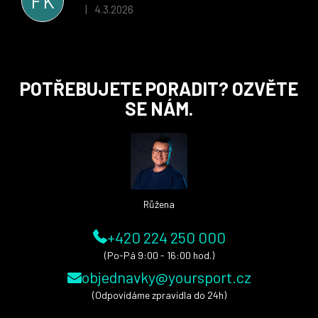
FK
i nadále, nyní už začínáme řešit i první sady dresů ;)
4.3.2026
|
Hodnocení obchodu je 5 z 5 hvězdiček.
Z
POTŘEBUJETE PORADIT? OZVĚTE
á
SE NÁM.
p
a
t
í
Růžena
+420 224 250 000
(Po-Pá 9:00 - 16:00 hod.)
objednavky@yoursport.cz
(Odpovídáme zpravidla do 24h)