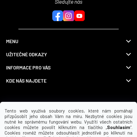
Sledujte nás
MENU
UŽITEČNÉ ODKAZY
INFORMACE PRO VÁS
KDE NÁS NAJDETE
Možnosti dopravy
Tento web využívá soubory cookies, které nám pomáhají
přizpůsobit jeho obsah Vám na míru. Nezbytné cookies jsou
nutné ke správnému fungování webu. Využití všech ostatních
cookies můžete povolit kliknutím na tlačítko „
Souhlasím
“.
Cookies rovněž můžete odsouhlasit jednotlivě po kliknutí na