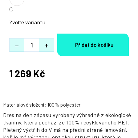
Zvolte variantu
−
+
1 269 Kč
Měrná
cena:
Materiálové složení: 100% polyester
Dres na den zápasu vyrobený výhradně z ekologické
tkaniny, která pochází ze 100% recyklovaného PET.
Pletený výstřih do V má na přední straně lemování.
Košile má výraznou optickou strukturu, která je