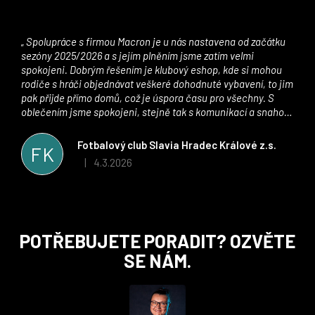
Spolupráce s firmou Macron je u nás nastavena od začátku
sezóny 2025/2026 a s jejím plněním jsme zatím velmi
spokojeni. Dobrým řešením je klubový eshop, kde si mohou
rodiče s hráči objednávat veškeré dohodnuté vybavení, to jim
pak přijde přímo domů, což je úspora času pro všechny. S
oblečením jsme spokojeni, stejně tak s komunikací a snahou
řešit všechny záležitosti velmi rychle a ke spokojenosti obou
stran. Věříme, že v tomto duchu bude spolupráce pokračovat
Fotbalový club Slavia Hradec Králové z.s.
FK
i nadále, nyní už začínáme řešit i první sady dresů ;)
4.3.2026
|
Hodnocení obchodu je 5 z 5 hvězdiček.
Z
POTŘEBUJETE PORADIT? OZVĚTE
á
SE NÁM.
p
a
t