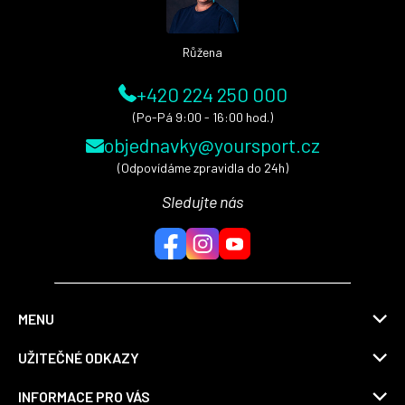
í
Růžena
+420 224 250 000
(Po-Pá 9:00 - 16:00 hod.)
objednavky@yoursport.cz
(Odpovídáme zpravidla do 24h)
Sledujte nás
MENU
UŽITEČNÉ ODKAZY
INFORMACE PRO VÁS