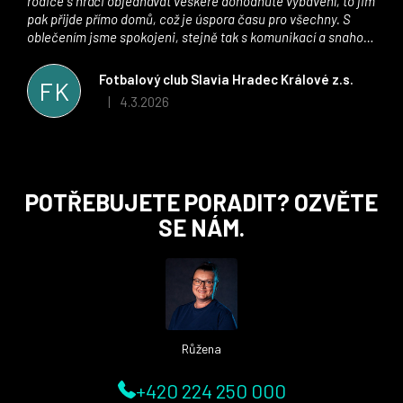
rodiče s hráči objednávat veškeré dohodnuté vybavení, to jim
pak přijde přímo domů, což je úspora času pro všechny. S
oblečením jsme spokojeni, stejně tak s komunikací a snahou
řešit všechny záležitosti velmi rychle a ke spokojenosti obou
stran. Věříme, že v tomto duchu bude spolupráce pokračovat
Fotbalový club Slavia Hradec Králové z.s.
FK
i nadále, nyní už začínáme řešit i první sady dresů ;)
4.3.2026
|
Hodnocení obchodu je 5 z 5 hvězdiček.
Z
POTŘEBUJETE PORADIT? OZVĚTE
á
SE NÁM.
p
a
t
í
Růžena
+420 224 250 000