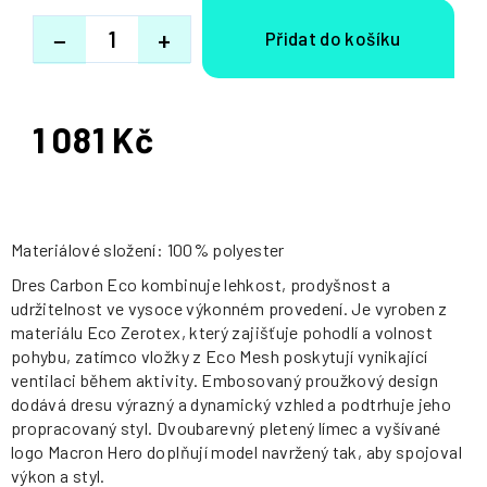
−
+
1 081 Kč
Měrná
cena:
Materiálové složení: 100% polyester
Dres Carbon Eco kombinuje lehkost, prodyšnost a
udržitelnost ve vysoce výkonném provedení. Je vyroben z
materiálu Eco Zerotex, který zajišťuje pohodlí a volnost
pohybu, zatímco vložky z Eco Mesh poskytují vynikající
ventilaci během aktivity. Embosovaný proužkový design
dodává dresu výrazný a dynamický vzhled a podtrhuje jeho
propracovaný styl. Dvoubarevný pletený límec a vyšívané
logo Macron Hero doplňují model navržený tak, aby spojoval
výkon a styl.