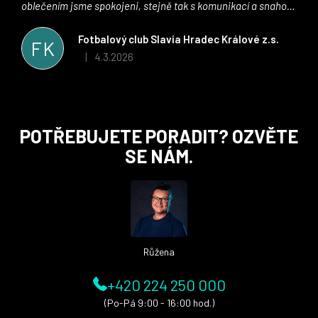
oblečením jsme spokojeni, stejně tak s komunikací a snahou
řešit všechny záležitosti velmi rychle a ke spokojenosti obou
stran. Věříme, že v tomto duchu bude spolupráce pokračovat
Fotbalový club Slavia Hradec Králové z.s.
FK
i nadále, nyní už začínáme řešit i první sady dresů ;)
4.3.2026
|
Hodnocení obchodu je 5 z 5 hvězdiček.
Z
POTŘEBUJETE PORADIT? OZVĚTE
á
SE NÁM.
p
a
t
í
Růžena
+420 224 250 000
(Po-Pá 9:00 - 16:00 hod.)