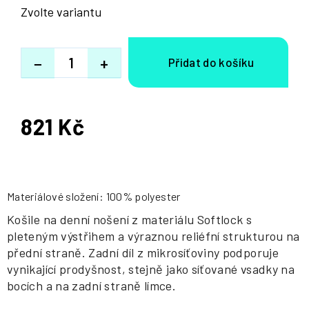
Zvolte variantu
−
+
821 Kč
Měrná
cena:
Materiálové složení: 100% polyester
Košile na denní nošení z materiálu Softlock s
pleteným výstřihem a výraznou reliéfní strukturou na
přední straně. Zadní díl z mikrosíťoviny podporuje
vynikající prodyšnost, stejně jako síťované vsadky na
bocích a na zadní straně límce.