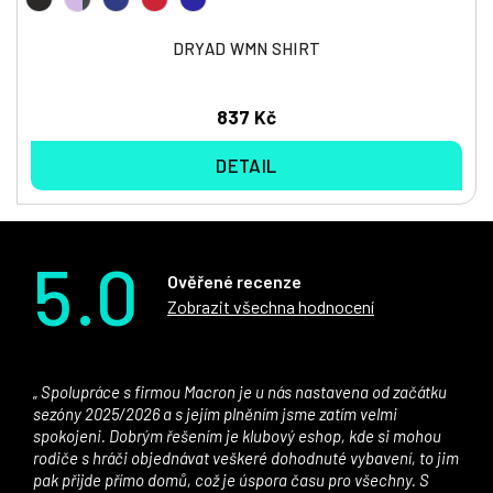
DRYAD WMN SHIRT
837 Kč
DETAIL
5.0
Ověřené recenze
Zobrazit všechna hodnocení
Spolupráce s firmou Macron je u nás nastavena od začátku
sezóny 2025/2026 a s jejím plněním jsme zatím velmi
spokojeni. Dobrým řešením je klubový eshop, kde si mohou
rodiče s hráči objednávat veškeré dohodnuté vybavení, to jim
pak přijde přímo domů, což je úspora času pro všechny. S