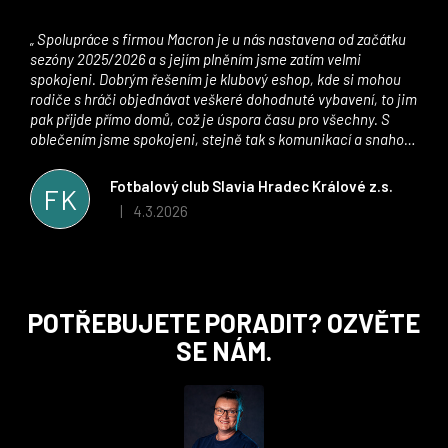
Spolupráce s firmou Macron je u nás nastavena od začátku
sezóny 2025/2026 a s jejím plněním jsme zatím velmi
spokojeni. Dobrým řešením je klubový eshop, kde si mohou
rodiče s hráči objednávat veškeré dohodnuté vybavení, to jim
pak přijde přímo domů, což je úspora času pro všechny. S
oblečením jsme spokojeni, stejně tak s komunikací a snahou
řešit všechny záležitosti velmi rychle a ke spokojenosti obou
stran. Věříme, že v tomto duchu bude spolupráce pokračovat
Fotbalový club Slavia Hradec Králové z.s.
FK
i nadále, nyní už začínáme řešit i první sady dresů ;)
4.3.2026
|
Hodnocení obchodu je 5 z 5 hvězdiček.
Z
POTŘEBUJETE PORADIT? OZVĚTE
á
SE NÁM.
p
a
t
í