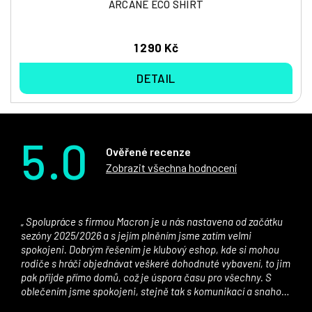
ARCANE ECO SHIRT
1 290 Kč
DETAIL
5.0
Ověřené recenze
Zobrazit všechna hodnocení
Spolupráce s firmou Macron je u nás nastavena od začátku
sezóny 2025/2026 a s jejím plněním jsme zatím velmi
spokojeni. Dobrým řešením je klubový eshop, kde si mohou
rodiče s hráči objednávat veškeré dohodnuté vybavení, to jim
pak přijde přímo domů, což je úspora času pro všechny. S
oblečením jsme spokojeni, stejně tak s komunikací a snahou
řešit všechny záležitosti velmi rychle a ke spokojenosti obou