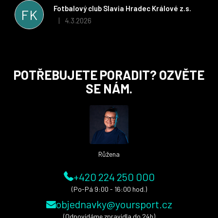
stran. Věříme, že v tomto duchu bude spolupráce pokračovat
Fotbalový club Slavia Hradec Králové z.s.
FK
i nadále, nyní už začínáme řešit i první sady dresů ;)
4.3.2026
|
Hodnocení obchodu je 5 z 5 hvězdiček.
Z
POTŘEBUJETE PORADIT? OZVĚTE
á
SE NÁM.
p
a
t
í
Růžena
+420 224 250 000
(Po-Pá 9:00 - 16:00 hod.)
objednavky@yoursport.cz
(Odpovídáme zpravidla do 24h)