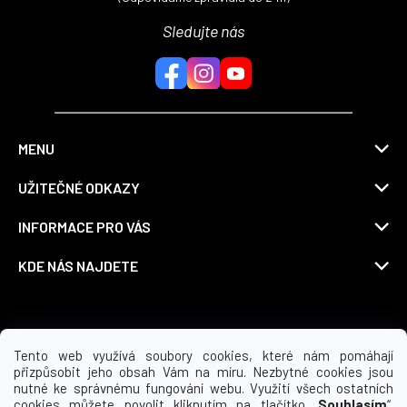
Sledujte nás
MENU
UŽITEČNÉ ODKAZY
INFORMACE PRO VÁS
KDE NÁS NAJDETE
Možnosti dopravy
Tento web využívá soubory cookies, které nám pomáhají
přizpůsobit jeho obsah Vám na míru. Nezbytné cookies jsou
nutné ke správnému fungování webu. Využití všech ostatních
cookies můžete povolit kliknutím na tlačítko „
Souhlasím
“.