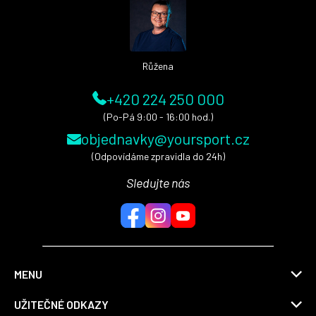
t
í
Růžena
+420 224 250 000
(Po-Pá 9:00 - 16:00 hod.)
objednavky@yoursport.cz
(Odpovídáme zpravidla do 24h)
Sledujte nás
MENU
UŽITEČNÉ ODKAZY