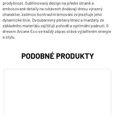
prodyšnost. Sublimovaný design na přední straně a
embosované detaily na rukávech dodávají dresu výrazný
charakter, zatímco kontrastní lemování zvýrazňuje jeho
dynamické linie. Dvoubarevný pletený límec a manžety ze
základního materiálu zajišťují pohodlí a optimální padnutí. S
dresem Arcane Eco se každý zápas stává vyjádřením energie
a stylu.