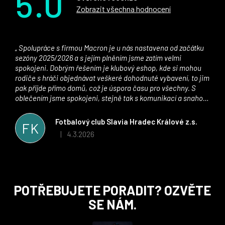
5.0
Zobrazit všechna hodnocení
Spolupráce s firmou Macron je u nás nastavena od začátku
sezóny 2025/2026 a s jejím plněním jsme zatím velmi
spokojeni. Dobrým řešením je klubový eshop, kde si mohou
rodiče s hráči objednávat veškeré dohodnuté vybavení, to jim
pak přijde přímo domů, což je úspora času pro všechny. S
oblečením jsme spokojeni, stejně tak s komunikací a snahou
řešit všechny záležitosti velmi rychle a ke spokojenosti obou
stran. Věříme, že v tomto duchu bude spolupráce pokračovat
Fotbalový club Slavia Hradec Králové z.s.
FK
i nadále, nyní už začínáme řešit i první sady dresů ;)
4.3.2026
|
Hodnocení obchodu je 5 z 5 hvězdiček.
Z
POTŘEBUJETE PORADIT? OZVĚTE
á
SE NÁM.
p
a