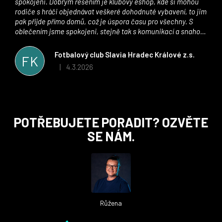
spokojeni. Dobrým řešením je klubový eshop, kde si mohou
rodiče s hráči objednávat veškeré dohodnuté vybavení, to jim
pak přijde přímo domů, což je úspora času pro všechny. S
oblečením jsme spokojeni, stejně tak s komunikací a snahou
řešit všechny záležitosti velmi rychle a ke spokojenosti obou
stran. Věříme, že v tomto duchu bude spolupráce pokračovat
Fotbalový club Slavia Hradec Králové z.s.
FK
i nadále, nyní už začínáme řešit i první sady dresů ;)
4.3.2026
|
Hodnocení obchodu je 5 z 5 hvězdiček.
Z
POTŘEBUJETE PORADIT? OZVĚTE
á
SE NÁM.
p
a
t
í
Růžena