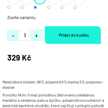
Zvolte variantu
−
+
329 Kč
Měrná
cena:
Materiálové složení: 86% polyamid 9% bavlna 5% polyester-
elastan
Ponožky Nitro II mají pohodlnou žebrovanou skládanou
manžetu a zesílenou patu a špičku, polyamidovou nohavici a
elastické bavlněné chodidlo, které zajišťují vynikající pohodlí