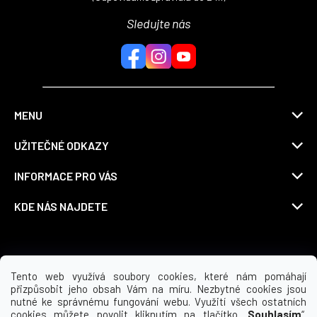
Sledujte nás
MENU
UŽITEČNÉ ODKAZY
INFORMACE PRO VÁS
KDE NÁS NAJDETE
Možnosti dopravy
Tento web využívá soubory cookies, které nám pomáhají
přizpůsobit jeho obsah Vám na míru. Nezbytné cookies jsou
nutné ke správnému fungování webu. Využití všech ostatních
cookies můžete povolit kliknutím na tlačítko „
Souhlasím
“.