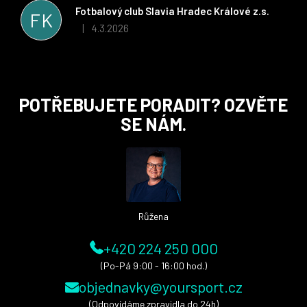
stran. Věříme, že v tomto duchu bude spolupráce pokračovat
Fotbalový club Slavia Hradec Králové z.s.
FK
i nadále, nyní už začínáme řešit i první sady dresů ;)
4.3.2026
|
Hodnocení obchodu je 5 z 5 hvězdiček.
Z
POTŘEBUJETE PORADIT? OZVĚTE
á
SE NÁM.
p
a
t
í
Růžena
+420 224 250 000
(Po-Pá 9:00 - 16:00 hod.)
objednavky@yoursport.cz
(Odpovídáme zpravidla do 24h)