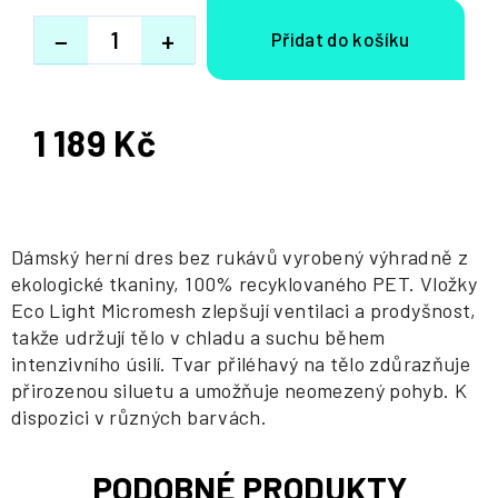
−
+
1 189 Kč
Měrná
cena:
Dámský herní dres bez rukávů vyrobený výhradně z
ekologické tkaniny, 100% recyklovaného PET. Vložky
Eco Light Micromesh zlepšují ventilaci a prodyšnost,
takže udržují tělo v chladu a suchu během
intenzivního úsilí. Tvar přiléhavý na tělo zdůrazňuje
přirozenou siluetu a umožňuje neomezený pohyb. K
dispozici v různých barvách.