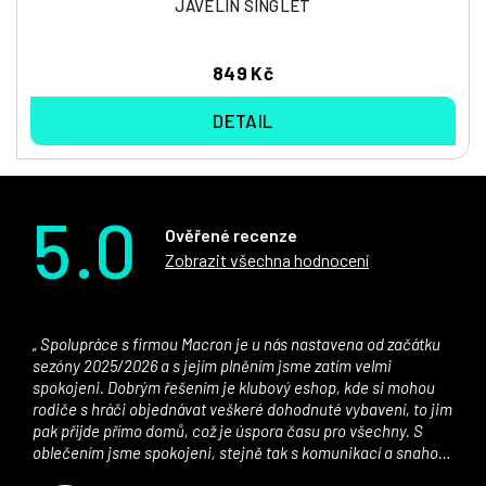
JAVELIN SINGLET
849 Kč
DETAIL
5.0
Ověřené recenze
Zobrazit všechna hodnocení
Spolupráce s firmou Macron je u nás nastavena od začátku
sezóny 2025/2026 a s jejím plněním jsme zatím velmi
spokojeni. Dobrým řešením je klubový eshop, kde si mohou
rodiče s hráči objednávat veškeré dohodnuté vybavení, to jim
pak přijde přímo domů, což je úspora času pro všechny. S
oblečením jsme spokojeni, stejně tak s komunikací a snahou
řešit všechny záležitosti velmi rychle a ke spokojenosti obou