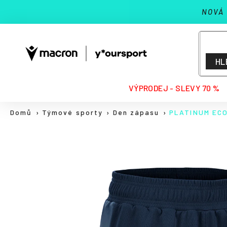
K
Přejít
NOVÁ
na
o
Zpět
Zpět
obsah
š
do
do
í
k
obchodu
obchodu
HL
HLEDAT
VÝPRODEJ - SLEVY 70 %
Domů
Týmové sporty
Den zápasu
PLATINUM EC