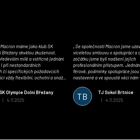
Se společností Macron jsme uzavřeli
í Břežany skvělou zkušenost.
víceletou smlouvu o spolupráci a
edevším milé a vstřícné jednání
začátku jsme byli nadšeni jejich
 I při nestandardních
profesionálním přístupem. Jednán
 či specifických požadavcích
férově, podmínky spolupráce jsou
ci vždy flexibilní, ochotní a snaží
nastavené a ve spoustě věcí nám 
pší řešení. Kvalita zboží je
maximálně vstříc. Oblečení i mater
 plně odpovídá potřebám
velmi kvalitní a příjemné na nošen
SK Olympie Dolní Břežany
TJ Sokol Brtnice
TB
klubu!
oceňujeme také vytvoření klubov
4.11.2025
4.11.2025
|
|
Hodnocení obchodu je 5 z 5 hvězdiček.
Hodnocení obchodu je
který je perfektně zpracovaný a 
usnadnil fungování. Spolupráci s
můžeme jen doporučit!