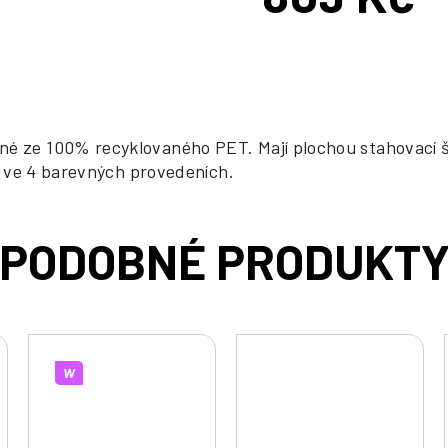
Měrná
cena:
né ze 100% recyklovaného PET. Mají plochou stahovací š
ci ve 4 barevných provedeních.
W