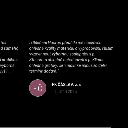
Oblečení Macron předčilo mé očekávání
 od samého
ohledně kvality materiálu a vypracování. Musím
vyzdvihnout výbornou spolupráci s p.
í probíhala
Stoszkem ohledně objednávek a p. Klímou
 výborně
ohledně grafiky. Jen malinké mínus za delší
vyšli
termíny dodání.
iály jsou
í. Velmi
FK ČÁSLAV, z. s.
FČ
ého e-shopu,
31.10.2025
|
 5 z 5 hvězdiček.
Hodnocení obchodu je 5 z 5 hvězdiček.
výrazně nám
 Macronem