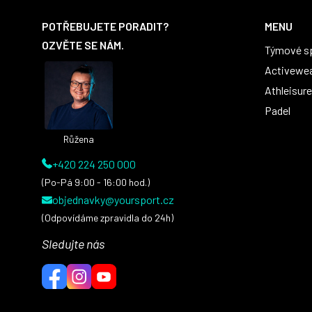
Z
á
POTŘEBUJETE PORADIT?
MENU
p
OZVĚTE SE NÁM.
Týmové s
a
t
Activewe
í
Athleisure
Padel
Růžena
+420 224 250 000
(Po-Pá 9:00 - 16:00 hod.)
objednavky@yoursport.cz
(Odpovídáme zpravidla do 24h)
Sledujte nás