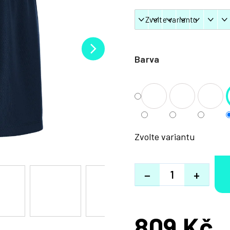
Barva
Zvolte variantu
−
+
809 Kč