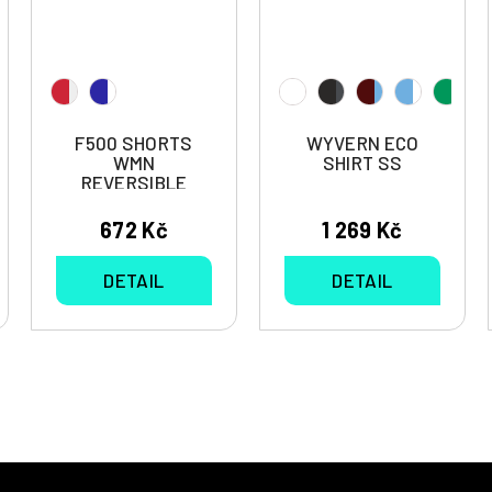
F500 SHORTS
WYVERN ECO
WMN
SHIRT SS
REVERSIBLE
672 Kč
1 269 Kč
DETAIL
DETAIL