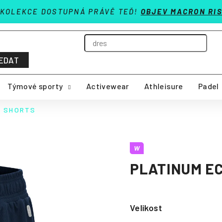
 KOLEKCE DOSTUPNÁ PRÁVĚ TEĎ!
OBJEV MACRON RIS
EDAT
Týmové sporty
Activewear
Athleisure
Padel
O SHORTS
W
PLATINUM E
Velikost