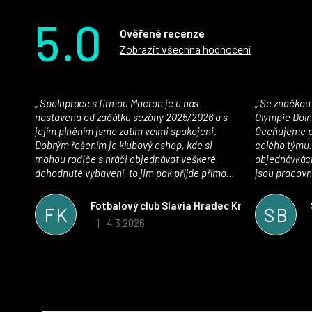
5.0
Ověřené recenze
Zobrazit všechna hodnocení
Spolupráce s firmou Macron je u nás
Se značkou Macron máme jako klub SK
nastavena od začátku sezóny 2025/2026 a s
Olympie Doln
jejím plněním jsme zatím velmi spokojeni.
Oceňujeme př
Dobrým řešením je klubový eshop, kde si
celého týmu.
mohou rodiče s hráči objednávat veškeré
objednávkách
dohodnuté vybavení, to jim pak přijde přímo
jsou pracovní
domů, což je úspora času pro všechny. S
se najít nejle
oblečením jsme spokojeni, stejně tak s
vynikající a
Fotbalový club Slavia Hradec Králové z.s.
FK
SB
komunikací a snahou řešit všechny záležitosti
sportovního 
4.3.2026
|
Hodnocení obchodu je 5 z 5 hvězdiček.
velmi rychle a ke spokojenosti obou stran.
Věříme, že v tomto duchu bude spolupráce
pokračovat i nadále, nyní už začínáme řešit i
první sady dresů ;)