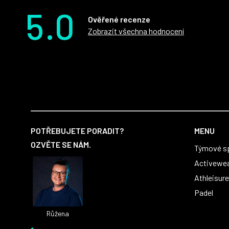
5.0
Ověřené recenze
Zobrazit všechna hodnocení
Z
á
POTŘEBUJETE PORADIT?
MENU
p
OZVĚTE SE NÁM.
Týmové s
a
t
Activewe
í
Athleisure
Padel
Růžena