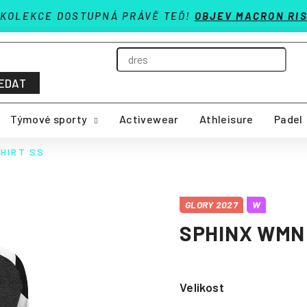
 KOLEKCE DOSTUPNÁ PRÁVĚ TEĎ!
OBJEV MACRON RIS
EDAT
Týmové sporty
Activewear
Athleisure
Padel
HIRT SS
GLORY 2027
W
SPHINX WMN 
Velikost