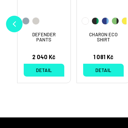
DEFENDER
CHARON ECO
PANTS
SHIRT
2 040 Kč
1 081 Kč
DETAIL
DETAIL