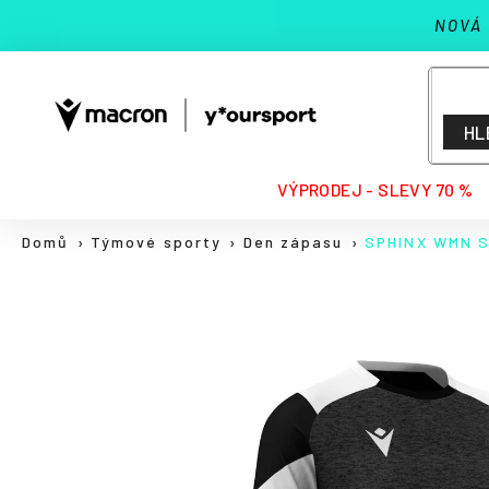
K
Přejít
NOVÁ
na
o
Zpět
Zpět
obsah
š
do
do
í
k
obchodu
obchodu
HL
HLEDAT
VÝPRODEJ - SLEVY 70 %
Domů
Týmové sporty
Den zápasu
SPHINX WMN S