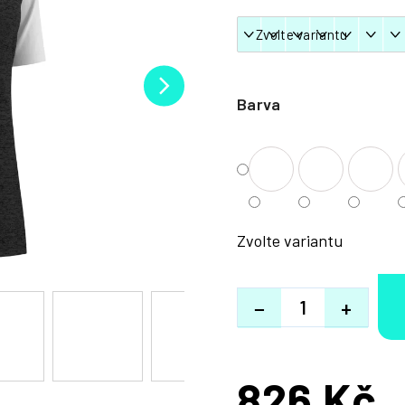
Barva
Zvolte variantu
−
+
826 Kč