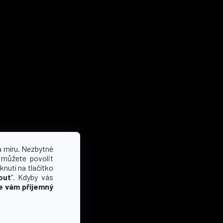
a míru. Nezbytné
 můžete povolit
knutí na tlačítko
out
“. Kdyby vás
e vám příjemný