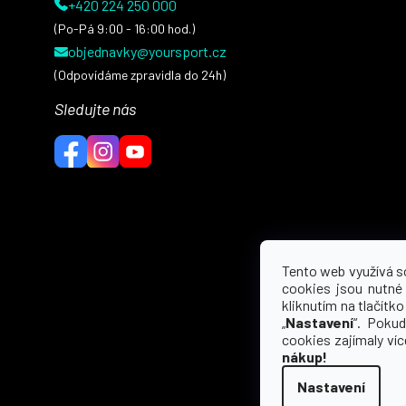
+420 224 250 000
(Po-Pá 9:00 - 16:00 hod.)
objednavky@yoursport.cz
(Odpovídáme zpravidla do 24h)
Sledujte nás
Tento web využívá s
cookies jsou nutné
kliknutím na tlačítko 
„
Nastavení
“. Pokud
cookies zajímaly ví
nákup!
Nastavení