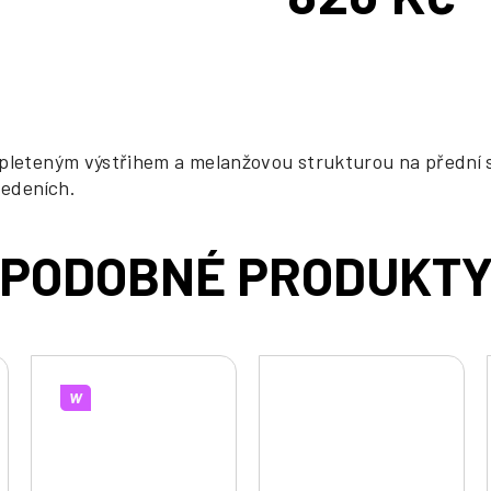
Měrná
cena:
 pleteným výstřihem a melanžovou strukturou na přední
vedeních.
W