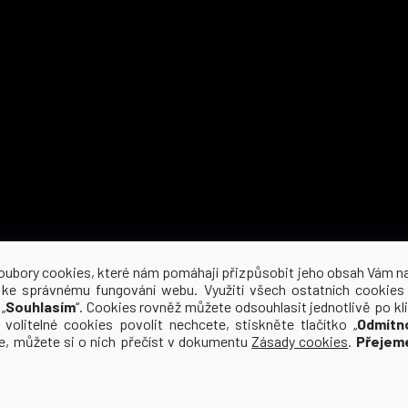
Možnosti dopravy
oubory cookies, které nám pomáhají přizpůsobit jeho obsah Vám n
 ke správnému fungování webu. Využití všech ostatních cookies
„
Souhlasím
“. Cookies rovněž můžete odsouhlasit jednotlivě po kli
 volitelné cookies povolit nechcete, stiskněte tlačítko „
Odmítn
ce, můžete si o nich přečíst v dokumentu
Zásady cookies
.
Přejem