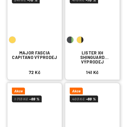
MAJOR FASCIA
LISTER XH
CAPITANO VÝPRODEJ
SHINGUARD
VÝPRODEJ
72 Kč
141 Kč
Akce
Akce
1 713 Kč
–69 %
403 Kč
–69 %