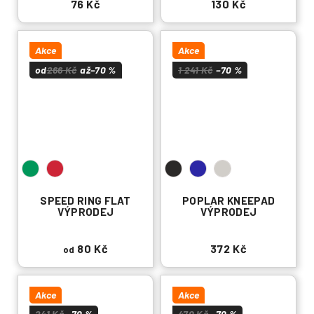
76 Kč
130 Kč
Akce
Akce
od
266 Kč
až
–70 %
1 241 Kč
–70 %
SPEED RING FLAT
POPLAR KNEEPAD
VÝPRODEJ
VÝPRODEJ
80 Kč
372 Kč
od
Akce
Akce
241 Kč
–70 %
470 Kč
–70 %