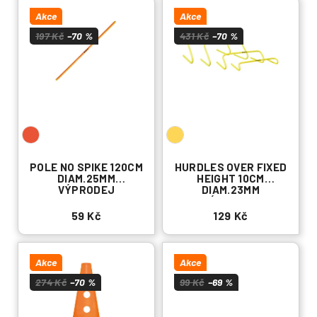
V
o
Přihlášení
ý
Akce
Akce
d
p
197 Kč
–70 %
431 Kč
–70 %
u
i
k
s
t
p
ů
r
o
d
u
POLE NO SPIKE 120CM
HURDLES OVER FIXED
DIAM.25MM
HEIGHT 10CM
k
VÝPRODEJ
DIAM.23MM
t
VÝPRODEJ
59 Kč
129 Kč
ů
Akce
Akce
274 Kč
–70 %
99 Kč
–69 %