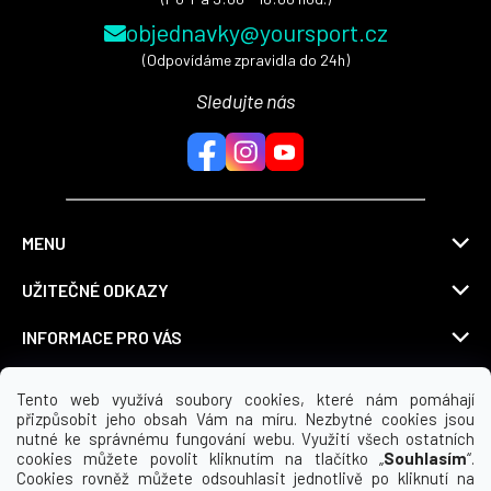
p
objednavky@yoursport.cz
i
s
(Odpovídáme zpravidla do 24h)
u
Sledujte nás
MENU
UŽITEČNÉ ODKAZY
INFORMACE PRO VÁS
KDE NÁS NAJDETE
Tento web využívá soubory cookies, které nám pomáhají
přizpůsobit jeho obsah Vám na míru. Nezbytné cookies jsou
nutné ke správnému fungování webu. Využití všech ostatních
cookies můžete povolit kliknutím na tlačítko „
Souhlasím
“.
Cookies rovněž můžete odsouhlasit jednotlivě po kliknutí na
Možnosti dopravy