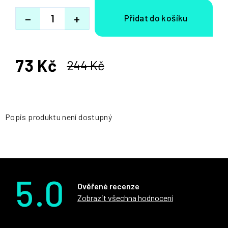
−
+
73 Kč
244 Kč
Měrná
cena:
Popis produktu není dostupný
5.0
Ověřené recenze
Zobrazit všechna hodnocení