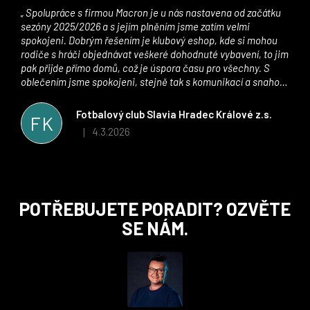
Spolupráce s firmou Macron je u nás nastavena od začátku
sezóny 2025/2026 a s jejím plněním jsme zatím velmi
spokojeni. Dobrým řešením je klubový eshop, kde si mohou
rodiče s hráči objednávat veškeré dohodnuté vybavení, to jim
pak přijde přímo domů, což je úspora času pro všechny. S
oblečením jsme spokojeni, stejně tak s komunikací a snahou
řešit všechny záležitosti velmi rychle a ke spokojenosti obou
stran. Věříme, že v tomto duchu bude spolupráce pokračovat
Fotbalový club Slavia Hradec Králové z.s.
FK
i nadále, nyní už začínáme řešit i první sady dresů ;)
4.3.2026
|
Hodnocení obchodu je 5 z 5 hvězdiček.
Z
POTŘEBUJETE PORADIT? OZVĚTE
á
SE NÁM.
p
a
t
í