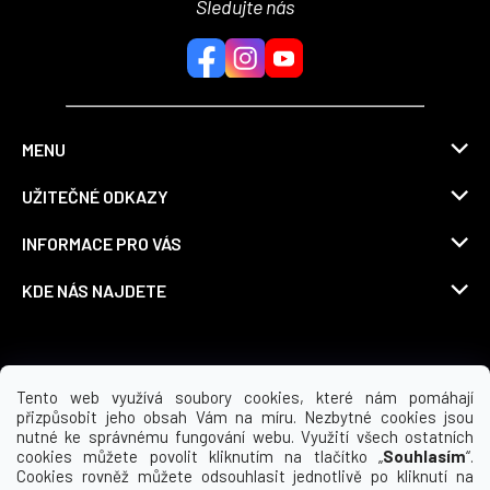
Sledujte nás
MENU
UŽITEČNÉ ODKAZY
INFORMACE PRO VÁS
KDE NÁS NAJDETE
Možnosti dopravy
Tento web využívá soubory cookies, které nám pomáhají
přizpůsobit jeho obsah Vám na míru. Nezbytné cookies jsou
nutné ke správnému fungování webu. Využití všech ostatních
cookies můžete povolit kliknutím na tlačítko „
Souhlasím
“.
Cookies rovněž můžete odsouhlasit jednotlivě po kliknutí na