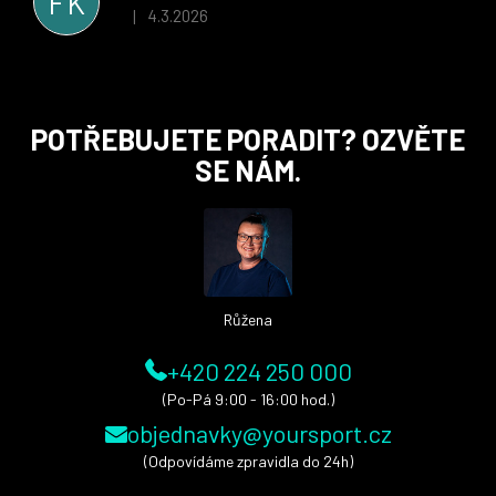
FK
i nadále, nyní už začínáme řešit i první sady dresů ;)
4.3.2026
|
Hodnocení obchodu je 5 z 5 hvězdiček.
Z
POTŘEBUJETE PORADIT? OZVĚTE
á
SE NÁM.
p
a
t
í
Růžena
+420 224 250 000
(Po-Pá 9:00 - 16:00 hod.)
objednavky@yoursport.cz
(Odpovídáme zpravidla do 24h)