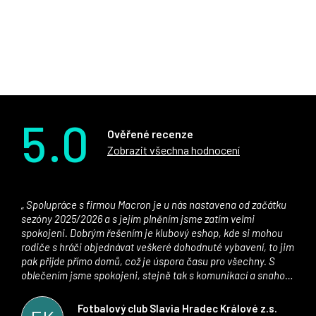
5.0
Ověřené recenze
Zobrazit všechna hodnocení
Spolupráce s firmou Macron je u nás nastavena od začátku
sezóny 2025/2026 a s jejím plněním jsme zatím velmi
spokojeni. Dobrým řešením je klubový eshop, kde si mohou
rodiče s hráči objednávat veškeré dohodnuté vybavení, to jim
pak přijde přímo domů, což je úspora času pro všechny. S
oblečením jsme spokojeni, stejně tak s komunikací a snahou
řešit všechny záležitosti velmi rychle a ke spokojenosti obou
stran. Věříme, že v tomto duchu bude spolupráce pokračovat
Fotbalový club Slavia Hradec Králové z.s.