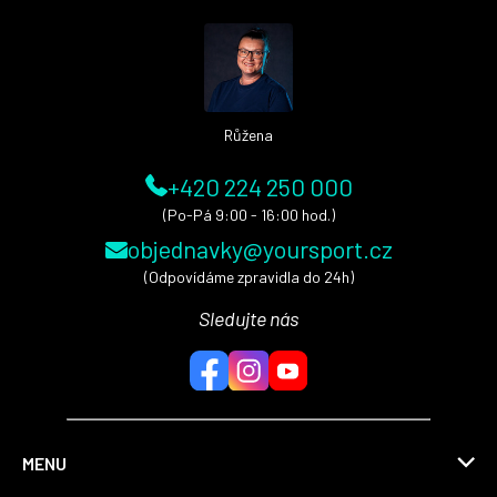
a
t
í
Růžena
+420 224 250 000
(Po-Pá 9:00 - 16:00 hod.)
objednavky@yoursport.cz
(Odpovídáme zpravidla do 24h)
Sledujte nás
MENU