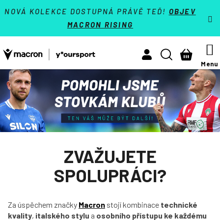
K
Přejít
VÝPRODEJ - SLEVY 70 %
NOVÁ KOLEKCE DOSTUPNÁ PRÁVĚ TEĎ!
OBJEV
na
o
MACRON RISING
Zpět
Zpět
obsah
š
Týmové sporty
í
M
Hledat
Nákupn
Activewear
k
košík
Athleisure
HLEDAT
Padel
Reference
Kontakt
ZVAŽUJETE
Přihlásit se
SPOLUPRÁCI?
+420 224 250 000
(Po-Pá 9:00 - 16:30 hod.)
Za úspěchem značky
Macron
stojí kombinace
technické
Měna
(CZK)
kvality
,
italského stylu
a
osobního přístupu ke každému