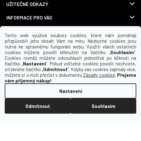
UŽITEČNÉ ODKAZY
INFORMACE PRO VÁS
KDE NÁS NAJDETE
Tento web využívá soubory cookies, které nám pomáhají
přizpůsobit jeho obsah Vám na míru. Nezbytné cookies jsou
nutné ke správnému fungování webu. Využití všech ostatních
cookies můžete povolit kliknutím na tlačítko „
Souhlasím
“.
Cookies rovněž můžete odsouhlasit jednotlivě po kliknutí na
Možnosti dopravy
tlačítko „
Nastavení
“. Pokud volitelné cookies povolit nechcete,
stiskněte tlačítko „
Odmítnout
“. Kdyby vás cookies zajímaly více,
můžete si o nich přečíst v dokumentu
Zásady cookies
.
Přejeme
vám příjemný nákup!
Nastavení
Odmítnout
Souhlasím
Vytvořil Shoptet
Copyright 2026
Macron | yoursport CZ
. Všechna