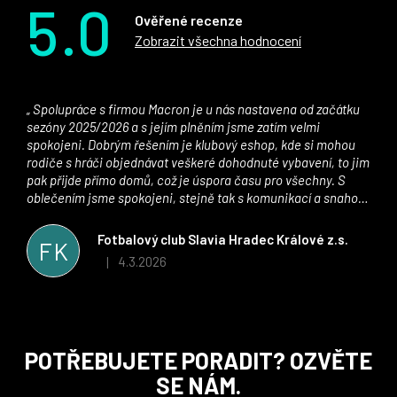
5.0
Ověřené recenze
Zobrazit všechna hodnocení
Spolupráce s firmou Macron je u nás nastavena od začátku
sezóny 2025/2026 a s jejím plněním jsme zatím velmi
spokojeni. Dobrým řešením je klubový eshop, kde si mohou
rodiče s hráči objednávat veškeré dohodnuté vybavení, to jim
pak přijde přímo domů, což je úspora času pro všechny. S
oblečením jsme spokojeni, stejně tak s komunikací a snahou
řešit všechny záležitosti velmi rychle a ke spokojenosti obou
stran. Věříme, že v tomto duchu bude spolupráce pokračovat
Fotbalový club Slavia Hradec Králové z.s.
FK
i nadále, nyní už začínáme řešit i první sady dresů ;)
4.3.2026
|
Hodnocení obchodu je 5 z 5 hvězdiček.
Z
POTŘEBUJETE PORADIT? OZVĚTE
á
SE NÁM.
p