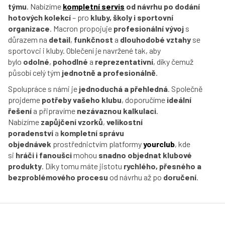
týmu
. Nabízíme
kompletní servis
od návrhu po dodání
Přihlášení
hotových kolekcí
– pro
kluby, školy i sportovní
organizace
. Macron propojuje
profesionální vývoj
s
důrazem na
detail
,
funkčnost
a
dlouhodobé vztahy
se
sportovci i kluby. Oblečení je navržené tak, aby
bylo
odolné
,
pohodlné
a
reprezentativní
, díky čemuž
působí celý tým
jednotně a profesionálně
.
Spolupráce s námi je
jednoduchá a přehledná
. Společně
projdeme
potřeby vašeho klubu
, doporučíme
ideální
řešení
a připravíme
nezávaznou kalkulaci
.
Nabízíme
zapůjčení vzorků
,
velikostní
poradenství
a
kompletní správu
objednávek
prostřednictvím platformy
yourclub
, kde
si
hráči i fanoušci
mohou
snadno objednat klubové
produkty
. Díky tomu máte jistotu
rychlého, přesného a
bezproblémového procesu
od návrhu až po
doručení
.