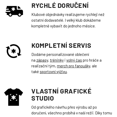
RYCHLÉ DORUČENÍ
Klubové objednávky realizujeme rychleji než
ostatní dodavatelé. I velký klub dokážeme
kompletně vybavit do jednoho měsíce.
KOMPLETNÍ SERVIS
Dodáme personalizované oblečení
na
zápasy
,
tréninky
i
volný čas
pro hráče a
realizační tým,
merch pro fanoušky
, ale
také
sportovní výživu
.
VLASTNÍ GRAFICKÉ
STUDIO
Od grafického návrhu přes výrobu až po
doručení, všechno probíhá v naší režii. Díky tomu