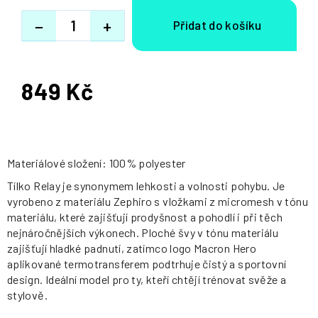
−
+
849 Kč
Měrná
cena:
Materiálové složení: 100% polyester
Tílko Relay je synonymem lehkosti a volnosti pohybu. Je
vyrobeno z materiálu Zephiro s vložkami z micromesh v tónu
materiálu, které zajišťují prodyšnost a pohodlí i při těch
nejnáročnějších výkonech. Ploché švy v tónu materiálu
zajišťují hladké padnutí, zatímco logo Macron Hero
aplikované termotransferem podtrhuje čistý a sportovní
design. Ideální model pro ty, kteří chtějí trénovat svěže a
stylově.