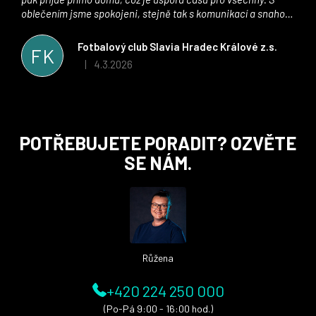
oblečením jsme spokojeni, stejně tak s komunikací a snahou
řešit všechny záležitosti velmi rychle a ke spokojenosti obou
stran. Věříme, že v tomto duchu bude spolupráce pokračovat
Fotbalový club Slavia Hradec Králové z.s.
FK
i nadále, nyní už začínáme řešit i první sady dresů ;)
4.3.2026
|
Hodnocení obchodu je 5 z 5 hvězdiček.
Z
POTŘEBUJETE PORADIT? OZVĚTE
á
SE NÁM.
p
a
t
í
Růžena
+420 224 250 000
(Po-Pá 9:00 - 16:00 hod.)