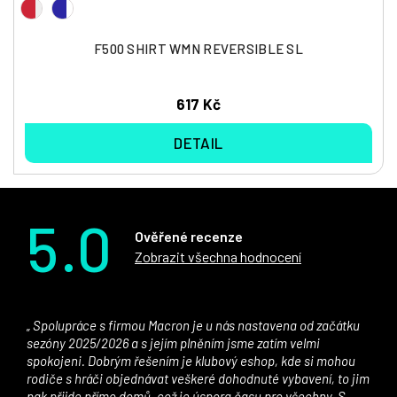
F500 SHIRT WMN REVERSIBLE SL
617 Kč
DETAIL
5.0
Ověřené recenze
Zobrazit všechna hodnocení
Spolupráce s firmou Macron je u nás nastavena od začátku
sezóny 2025/2026 a s jejím plněním jsme zatím velmi
spokojeni. Dobrým řešením je klubový eshop, kde si mohou
rodiče s hráči objednávat veškeré dohodnuté vybavení, to jim
pak přijde přímo domů, což je úspora času pro všechny. S