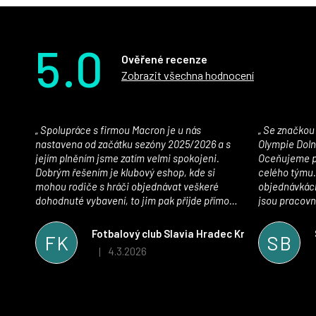
5.0
Ověřené recenze
Zobrazit všechna hodnocení
Spolupráce s firmou Macron je u nás
Se značkou Macron máme jako klub SK
nastavena od začátku sezóny 2025/2026 a s
Olympie Doln
jejím plněním jsme zatím velmi spokojeni.
Oceňujeme př
Dobrým řešením je klubový eshop, kde si
celého týmu.
mohou rodiče s hráči objednávat veškeré
objednávkách
dohodnuté vybavení, to jim pak přijde přímo
jsou pracovní
domů, což je úspora času pro všechny. S
se najít nejle
oblečením jsme spokojeni, stejně tak s
vynikající a
Fotbalový club Slavia Hradec Králové z.s.
FK
SB
komunikací a snahou řešit všechny záležitosti
sportovního 
4.3.2026
|
Hodnocení obchodu je 5 z 5 hvězdiček.
velmi rychle a ke spokojenosti obou stran.
Věříme, že v tomto duchu bude spolupráce
pokračovat i nadále, nyní už začínáme řešit i
první sady dresů ;)