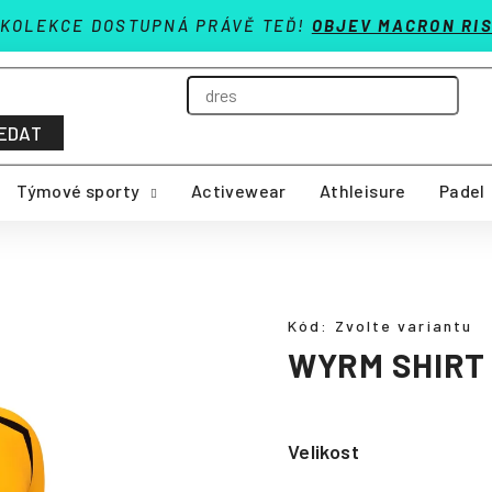
 KOLEKCE DOSTUPNÁ PRÁVĚ TEĎ!
OBJEV MACRON RIS
EDAT
Týmové sporty
Activewear
Athleisure
Padel
Kód:
Zvolte variantu
WYRM SHIRT
Velikost