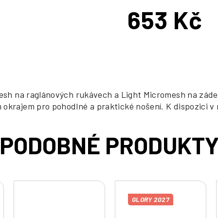
653 Kč
Měrná
cena:
Mesh na raglánových rukávech a Light Micromesh na zádec
 okrajem pro pohodlné a praktické nošení. K dispozici v
GLORY 2027