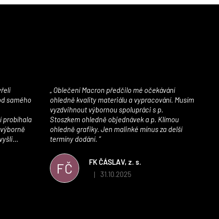
Oblečení Macron předčilo mé očekávání
 od samého
ohledně kvality materiálu a vypracování. Musím
vyzdvihnout výbornou spolupráci s p.
í probíhala
Stoszkem ohledně objednávek a p. Klímou
 výborně
ohledně grafiky. Jen malinké mínus za delší
vyšli
termíny dodání.
iály jsou
í. Velmi
FK ČÁSLAV, z. s.
FČ
ého e-shopu,
31.10.2025
|
 5 z 5 hvězdiček.
Hodnocení obchodu je 5 z 5 hvězdiček.
výrazně nám
 Macronem