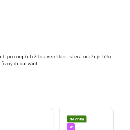
h pro nepřetržitou ventilaci, která udržuje tělo
 různých barvách.
Novinka
W