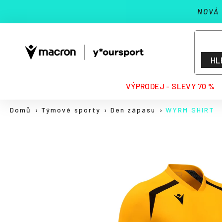
K
Přejít
NOVÁ
na
o
Zpět
Zpět
obsah
š
do
do
í
k
obchodu
obchodu
HL
HLEDAT
VÝPRODEJ - SLEVY 70 %
Domů
Týmové sporty
Den zápasu
WYRM SHIRT