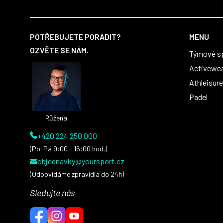
Z
á
POTŘEBUJETE PORADIT?
MENU
p
OZVĚTE SE NÁM.
Týmové s
a
t
Activewe
í
Athleisure
Padel
Růžena
+420 224 250 000
(Po-Pá 9:00 - 16:00 hod.)
objednavky@yoursport.cz
(Odpovídáme zpravidla do 24h)
Sledujte nás