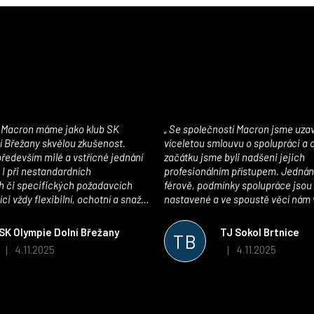
Se společností Macron jsme uzavřeli
í Břežany skvělou zkušenost.
víceletou smlouvu o spolupráci a
edevším milé a vstřícné jednání
začátku jsme byli nadšeni jejich
 I při nestandardních
profesionálním přístupem. Jednán
 či specifických požadavcích
férově, podmínky spolupráce jsou
ci vždy flexibilní, ochotní a snaží
nastavené a ve spoustě věcí nám 
pší řešení. Kvalita zboží je
maximálně vstříc. Oblečení i mater
 plně odpovídá potřebám
velmi kvalitní a příjemné na nošen
SK Olympie Dolní Břežany
TJ Sokol Brtnice
TB
klubu!
oceňujeme také vytvoření klubov
4.11.2025
4.11.2025
|
|
Hodnocení obchodu je 5 z 5 hvězdiček.
Hodnocení obchodu je
který je perfektně zpracovaný a 
usnadnil fungování. Spolupráci s
můžeme jen doporučit!