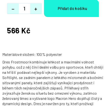
−
+
566 Kč
Měrná
cena:
Materiálové složení: 100% polyester
Dres Frostmoor kombinuje lehkost a maximální volnost
pohybu, což z něj činí ideální volbu pro sportovce, kteří chtějí
na hřišti podávat nejlepší výkony. Je vyroben z materiálu
Softlight, se zadním panelem z lehkého micromesh a bočními
síťovanými panely, které zajišťují vynikající prodyšnost i
během těch nejnáročnějších zápasů. Přiléhavý střih
zvýrazňuje ženskou siluetu bez omezení výkonu, zatímco
žebrovaný límec a vyšívané logo Macron Hero doplňují čistý a
dynamický design. Dres je navržen pro ty, kteří prožívají