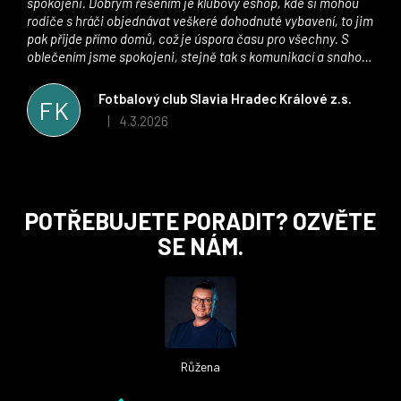
spokojeni. Dobrým řešením je klubový eshop, kde si mohou
rodiče s hráči objednávat veškeré dohodnuté vybavení, to jim
pak přijde přímo domů, což je úspora času pro všechny. S
oblečením jsme spokojeni, stejně tak s komunikací a snahou
řešit všechny záležitosti velmi rychle a ke spokojenosti obou
stran. Věříme, že v tomto duchu bude spolupráce pokračovat
Fotbalový club Slavia Hradec Králové z.s.
FK
i nadále, nyní už začínáme řešit i první sady dresů ;)
4.3.2026
|
Hodnocení obchodu je 5 z 5 hvězdiček.
Z
POTŘEBUJETE PORADIT? OZVĚTE
á
SE NÁM.
p
a
t
í
Růžena