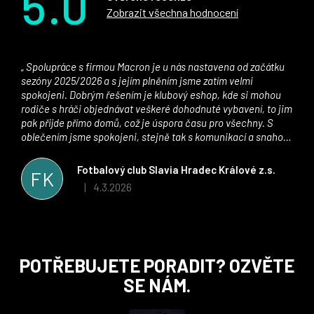
5.0
Zobrazit všechna hodnocení
Spolupráce s firmou Macron je u nás nastavena od začátku
sezóny 2025/2026 a s jejím plněním jsme zatím velmi
spokojeni. Dobrým řešením je klubový eshop, kde si mohou
rodiče s hráči objednávat veškeré dohodnuté vybavení, to jim
pak přijde přímo domů, což je úspora času pro všechny. S
oblečením jsme spokojeni, stejně tak s komunikací a snahou
řešit všechny záležitosti velmi rychle a ke spokojenosti obou
stran. Věříme, že v tomto duchu bude spolupráce pokračovat
Fotbalový club Slavia Hradec Králové z.s.
FK
i nadále, nyní už začínáme řešit i první sady dresů ;)
4.3.2026
|
Hodnocení obchodu je 5 z 5 hvězdiček.
Z
POTŘEBUJETE PORADIT? OZVĚTE
á
SE NÁM.
p
a