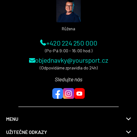
t
í
Růžena
+420 224 250 000
(Po-Pá 9:00 - 16:00 hod.)
objednavky@yoursport.cz
(Odpovídáme zpravidla do 24h)
Sledujte nás
MENU
UŽITEČNÉ ODKAZY