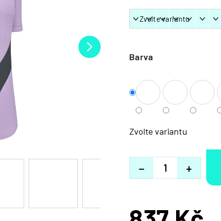
Barva
Zvolte variantu
−
+
837 Kč