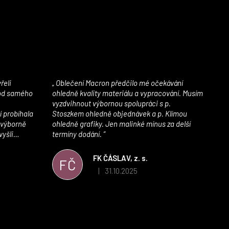
Oblečení Macron předčilo mé očekávání
 od samého
ohledně kvality materiálu a vypracování. Musím
vyzdvihnout výbornou spolupráci s p.
í probíhala
Stoszkem ohledně objednávek a p. Klímou
 výborně
ohledně grafiky. Jen malinké mínus za delší
vyšli
termíny dodání.
iály jsou
í. Velmi
FK ČÁSLAV, z. s.
FČ
ého e-shopu,
31.10.2025
|
 5 z 5 hvězdiček.
Hodnocení obchodu je 5 z 5 hvězdiček.
výrazně nám
 Macronem