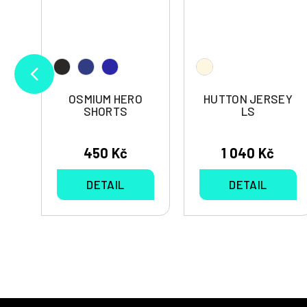
S
OSMIUM HERO
HUTTON JERSEY
SHORTS
LS
450 Kč
1 040 Kč
DETAIL
DETAIL