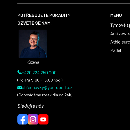
Z
á
POTŘEBUJETE PORADIT?
MENU
p
OZVĚTE SE NÁM.
Týmové s
a
t
Activewe
í
Athleisure
Padel
Růžena
+420 224 250 000
(Po-Pá 9:00 - 16:00 hod.)
objednavky@yoursport.cz
(Odpovídáme zpravidla do 24h)
Sledujte nás