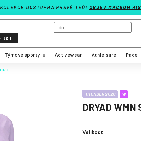
 KOLEKCE DOSTUPNÁ PRÁVĚ TEĎ!
OBJEV MACRON RIS
EDAT
Týmové sporty
Activewear
Athleisure
Padel
HIRT
THUNDER 2028
W
DRYAD WMN 
Velikost