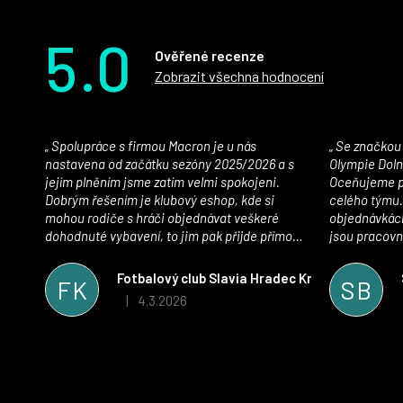
5.0
Ověřené recenze
Zobrazit všechna hodnocení
Spolupráce s firmou Macron je u nás
Se značkou Macron máme jako klub SK
nastavena od začátku sezóny 2025/2026 a s
Olympie Doln
jejím plněním jsme zatím velmi spokojeni.
Oceňujeme př
Dobrým řešením je klubový eshop, kde si
celého týmu.
mohou rodiče s hráči objednávat veškeré
objednávkách
dohodnuté vybavení, to jim pak přijde přímo
jsou pracovní
domů, což je úspora času pro všechny. S
se najít nejle
oblečením jsme spokojeni, stejně tak s
vynikající a
Fotbalový club Slavia Hradec Králové z.s.
FK
SB
komunikací a snahou řešit všechny záležitosti
sportovního 
4.3.2026
|
Hodnocení obchodu je 5 z 5 hvězdiček.
velmi rychle a ke spokojenosti obou stran.
Věříme, že v tomto duchu bude spolupráce
pokračovat i nadále, nyní už začínáme řešit i
první sady dresů ;)