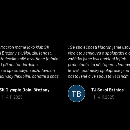
Se společností Macron jsme uzavřeli
í Břežany skvělou zkušenost.
víceletou smlouvu o spolupráci a
edevším milé a vstřícné jednání
začátku jsme byli nadšeni jejich
 I při nestandardních
profesionálním přístupem. Jednán
 či specifických požadavcích
férově, podmínky spolupráce jsou
ci vždy flexibilní, ochotní a snaží
nastavené a ve spoustě věcí nám 
pší řešení. Kvalita zboží je
maximálně vstříc. Oblečení i mater
 plně odpovídá potřebám
velmi kvalitní a příjemné na nošen
SK Olympie Dolní Břežany
TJ Sokol Brtnice
TB
klubu!
oceňujeme také vytvoření klubov
4.11.2025
4.11.2025
|
|
Hodnocení obchodu je 5 z 5 hvězdiček.
Hodnocení obchodu je
který je perfektně zpracovaný a 
usnadnil fungování. Spolupráci s
můžeme jen doporučit!