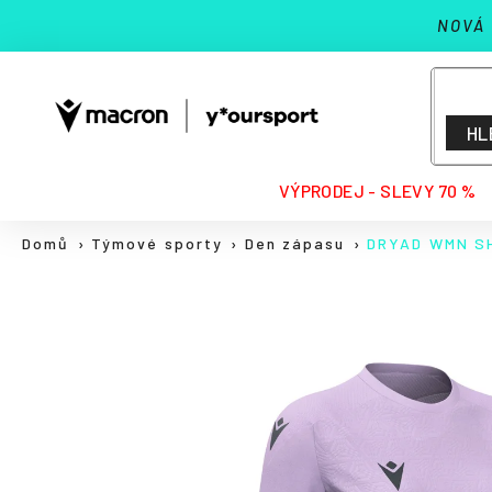
K
Přejít
NOVÁ
na
o
Zpět
Zpět
obsah
š
do
do
í
k
obchodu
obchodu
HL
HLEDAT
VÝPRODEJ - SLEVY 70 %
Domů
Týmové sporty
Den zápasu
DRYAD WMN S