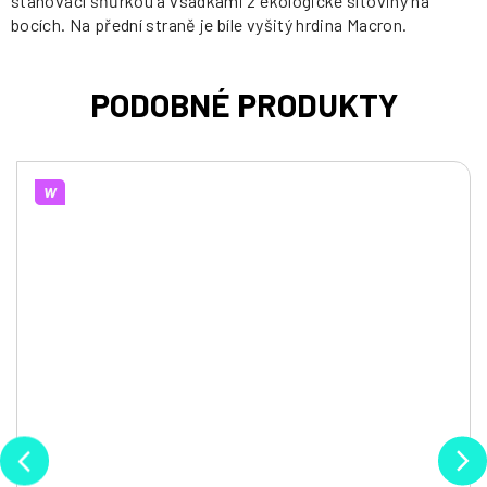
stahovací šňůrkou a vsadkami z ekologické síťoviny na
bocích. Na přední straně je bíle vyšitý hrdina Macron.
W