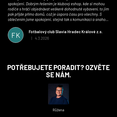
spokojeni. Dobrým řešením je klubový eshop, kde si mohou
rodiče s hráči objednávat veškeré dohodnuté vybavení, to jim
pak přijde přímo domů, což je úspora času pro všechny. S
oblečením jsme spokojeni, stejně tak s komunikací a snahou
řešit všechny záležitosti velmi rychle a ke spokojenosti obou
stran. Věříme, že v tomto duchu bude spolupráce pokračovat
Fotbalový club Slavia Hradec Králové z.s.
FK
i nadále, nyní už začínáme řešit i první sady dresů ;)
4.3.2026
|
Hodnocení obchodu je 5 z 5 hvězdiček.
Z
POTŘEBUJETE PORADIT? OZVĚTE
á
SE NÁM.
p
a
t
í
Růžena